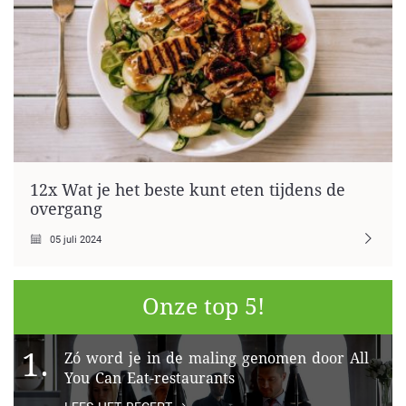
12x Wat je het beste kunt eten tijdens de
overgang
05 juli 2024
Onze top 5!
1.
Zó word je in de maling genomen door All
You Can Eat-restaurants