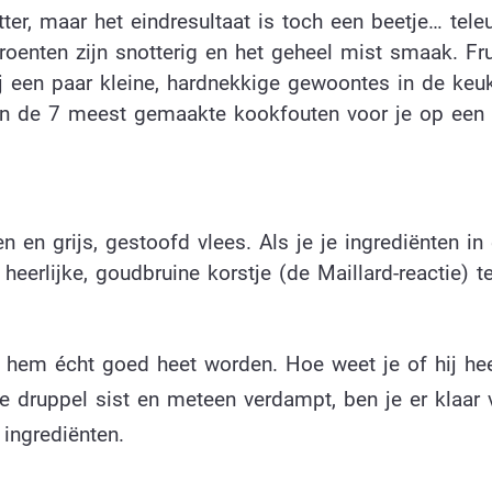
tter, maar het eindresultaat is toch een beetje… teleu
groenten zijn snotterig en het geheel mist smaak. Fr
bij een paar kleine, hardnekkige gewoontes in de ke
ben de 7 meest gemaakte kookfouten voor je op een r
 en grijs, gestoofd vlees. Als je je ingrediënten in
heerlijke, goudbruine korstje (de Maillard-reactie) t
t hem écht goed heet worden. Hoe weet je of hij he
de druppel sist en meteen verdampt, ben je er klaar 
 ingrediënten.