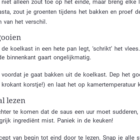
niet alleen zout toe op het einde, maar breng elke 
sta, zout je groenten tijdens het bakken en proef d
 van het verschil.
gooien
t de koelkast in een hete pan legt, ‘schrikt’ het vlees
de binnenkant gaart ongelijkmatig.
voordat je gaat bakken uit de koelkast. Dep het g
 krokant korstje!) en laat het op kamertemperatuur
al lezen
hter te komen dat de saus een uur moet sudderen, 
rijk ingrediënt mist. Paniek in de keuken!
pt van begin tot eind door te lezen. Snap je alle 