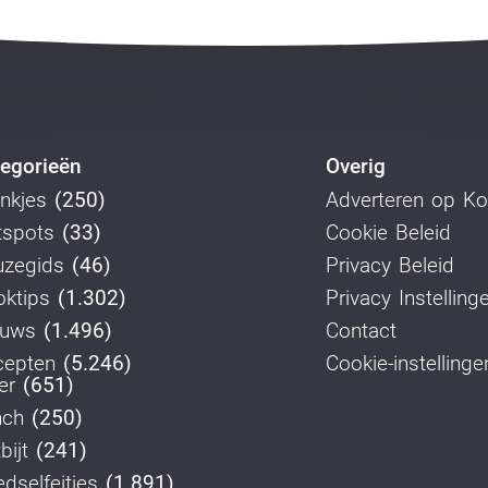
egorieën
Overig
nkjes
(250)
Adverteren op K
tspots
(33)
Cookie Beleid
uzegids
(46)
Privacy Beleid
ktips
(1.302)
Privacy Instelling
euws
(1.496)
Contact
cepten
(5.246)
Cookie-instellinge
er
(651)
nch
(250)
bijt
(241)
dselfeitjes
(1.891)