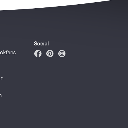
Social
ookfans
en
n