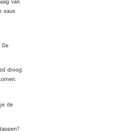
laag van
e saus
. De
oed droog
 komen.
je de
stappen?