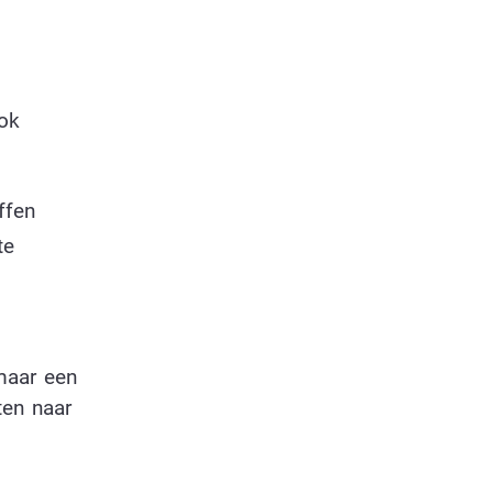
ok
ffen
te
maar een
ten naar