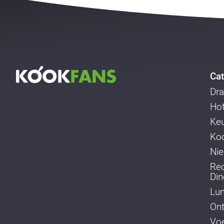
Cat
Dra
Ho
Ke
Koo
Ni
Re
Din
Lu
Ont
Voe