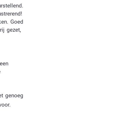
rstellend.
ustrerend!
uken. Goed
ij gezet,
 een
e
et genoeg
voor.