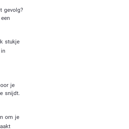
et gevolg?
 een
k stukje
in
oor je
e snijdt.
an om je
aakt