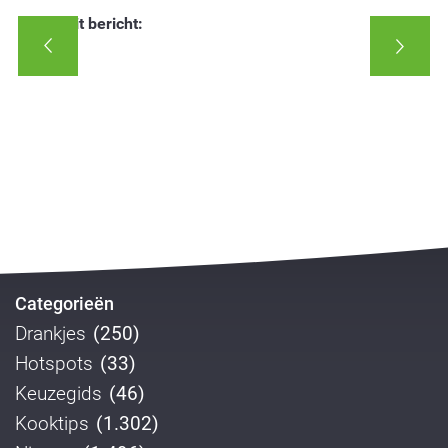
Deel dit bericht:
Categorieën
Drankjes
(250)
Hotspots
(33)
Keuzegids
(46)
Kooktips
(1.302)