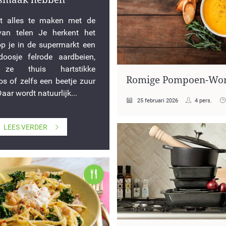
ft alles te maken met de
van telen Je herkent het
op je in de supermarkt een
 doosje felrode aardbeien,
n ze thuis hartstikke
Romige Pompoen-Wor
s of zelfs een beetje zuur
Daar wordt natuurlijk...
25 februari 2026
4 pers.
LEES VERDER