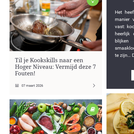
Het hee
manier 
vast: ko
heerlijk
blijke
smaakloo
te zijn… 
Til je Kookskills naar een
Hoger Niveau: Vermijd deze 7
Fouten!
07 maart 2026