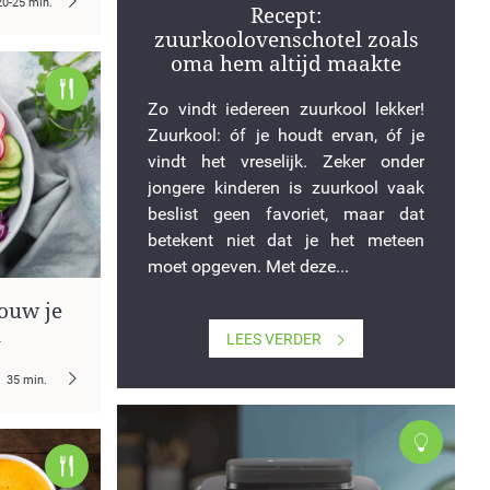
20-25 min.
Recept:
zuurkoolovenschotel zoals
oma hem altijd maakte
Zo vindt iedereen zuurkool lekker!
Zuurkool: óf je houdt ervan, óf je
vindt het vreselijk. Zeker onder
jongere kinderen is zuurkool vaak
beslist geen favoriet, maar dat
betekent niet dat je het meteen
moet opgeven. Met deze...
ouw je
l
LEES VERDER
35 min.