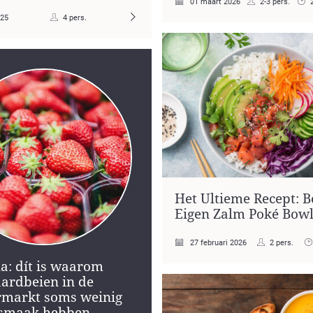
01 maart 2026
2-3 pers.
025
4 pers.
Het Ultieme Recept: B
Eigen Zalm Poké Bow
27 februari 2026
2 pers.
a: dít is waarom
aardbeien in de
rmarkt soms weinig
smaak hebben