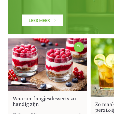
LEES MEER
Waarom laagjesdesserts zo
handig zijn
Zo maak
perzik-i