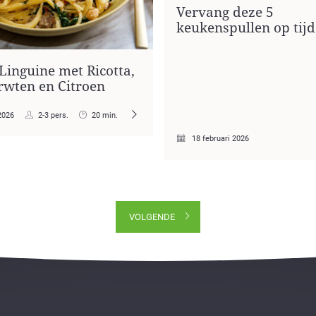
Vervang deze 5
keukenspullen op tijd
Linguine met Ricotta,
rwten en Citroen
2026
2-3 pers.
20 min.
18 februari 2026
VOLGENDE