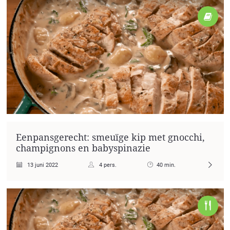
Eenpansgerecht: smeuïge kip met gnocchi,
champignons en babyspinazie
13 juni 2022
4 pers.
40 min.