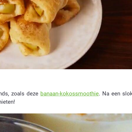
onds, zoals deze
banaan-kokossmoothie
. Na een slo
ieten!