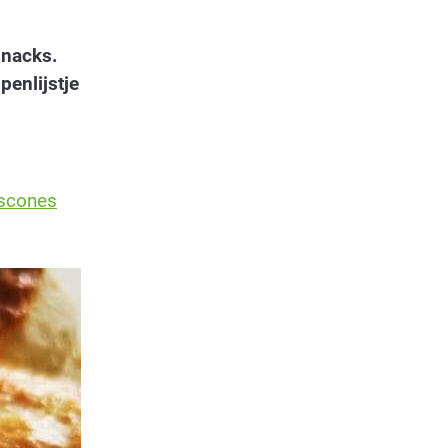
snacks.
enlijstje
 scones