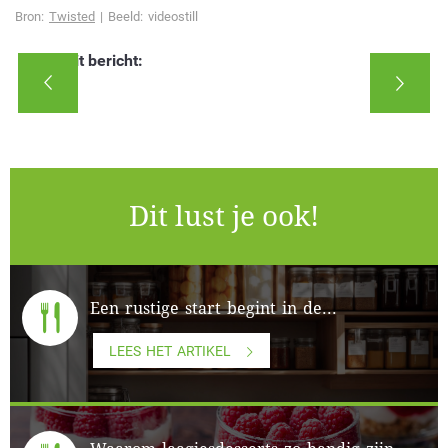
Bron:
Twisted
| Beeld: videostill
Deel dit bericht:
Dit lust je ook!
Een rustige start begint in de...
LEES HET ARTIKEL