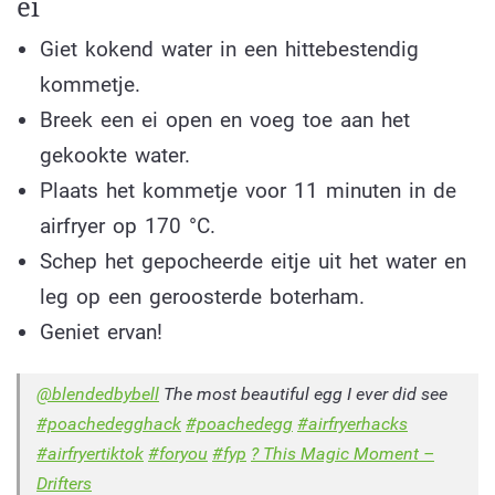
ei
Giet kokend water in een hittebestendig
kommetje.
Breek een ei open en voeg toe aan het
gekookte water.
Plaats het kommetje voor 11 minuten in de
airfryer op 170 °C.
Schep het gepocheerde eitje uit het water en
leg op een geroosterde boterham.
Geniet ervan!
@blendedbybell
The most beautiful egg I ever did see
#poachedegghack
#poachedegg
#airfryerhacks
#airfryertiktok
#foryou
#fyp
? This Magic Moment –
Drifters