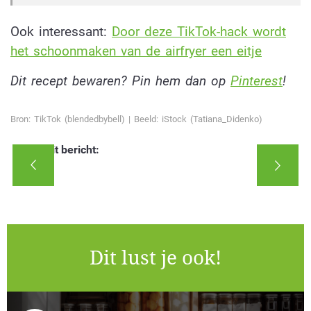
Ook interessant:
Door deze TikTok-hack wordt
het schoonmaken van de airfryer een eitje
Dit recept bewaren? Pin hem dan op
Pinterest
!
Bron: TikTok (blendedbybell) | Beeld: iStock (Tatiana_Didenko)
Deel dit bericht:
Dit lust je ook!