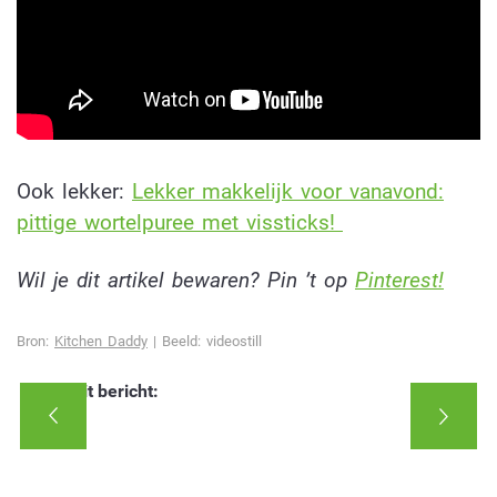
Ook lekker:
Lekker makkelijk voor vanavond:
pittige wortelpuree met vissticks!
Wil je dit artikel bewaren? Pin ’t op
Pinterest!
Bron:
Kitchen Daddy
| Beeld: videostill
Deel dit bericht: