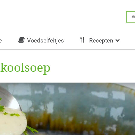
e
Voedselfeitjes
Recepten
mkoolsoep