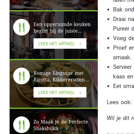
Bak ond
Draai n
Een opgeruimde keuken
Pureer 
begint bij de juiste...
Voeg de
LEES HET ARTIKEL
Proef e
smaak.
Serveer
Romige Linguine met
kaas en 
Ricotta, Kikkererwten...
Eet smak
LEES HET ARTIKEL
Lees ook:
Wil je dit
Zo Maak je de Perfecte
Shakshuka