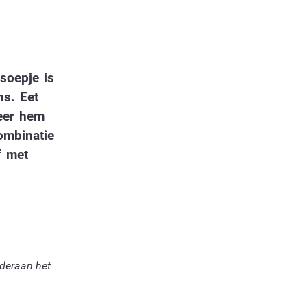
 soepje is
s. Eet
eer hem
ombinatie
f met
nderaan het