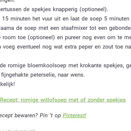
ertussen de spekjes knapperig (optioneel).
a 15 minuten het vuur uit en laat de soep 5 minuten 
daarna de soep met een staafmixer tot een gebonde
 room toe (optioneel) en pureer nog even om te m
n voeg eventueel nog wat extra peper en zout toe na
 de romige bloemkoolsoep met krokante spekjes, g
fijngehakte peterselie, naar wens.
elijk!
Recept: romige witlofsoep met of zonder spekjes
 recept bewaren? Pin ’t op
Pinterest!