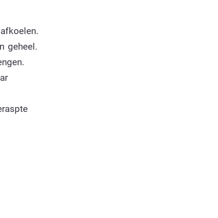
afkoelen.
n geheel.
engen.
ar
eraspte