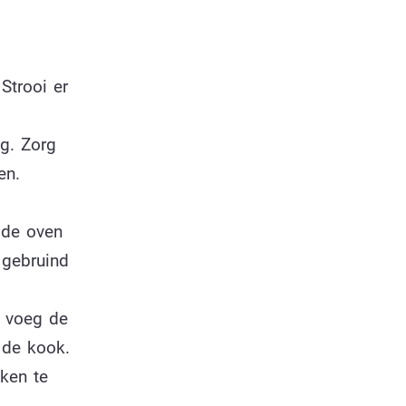
Strooi er
ng. Zorg
en.
 de oven
 gebruind
n voeg de
 de kook.
ken te