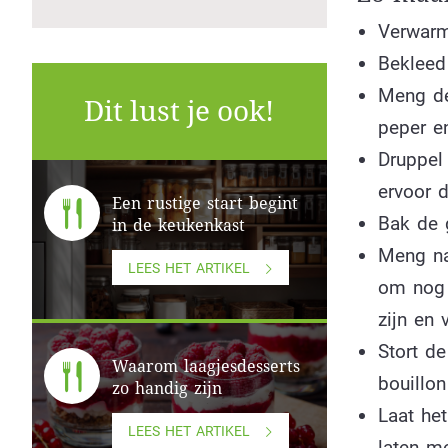
Verwarm
Bekleed
Meng de
Dit lust je ook!
peper e
Druppel
ervoor 
Een rustige start begint
Bak de 
in de keukenkast
Meng na
LEES HET ARTIKEL
om nog 
zijn en
Stort d
Waarom laagjesdesserts
bouillo
zo handig zijn
Laat he
LEES HET ARTIKEL
laten m