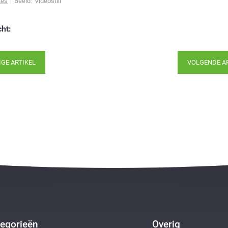
tes
| Beeld: Videostill
cht:
IGE ARTIKEL
VOLGENDE A
egorieën
Overig