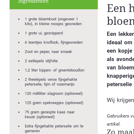
Ingrediënten
Een h
bloe
1 grote bloemkool (ongeveer 1
kilo), in kleine roosjes gesneden
Een lekker
1 grote ui, gesnipperd
ideaal om
6 teentjes knoflook, fijngesneden
een kopje
Zout en peper, naar smaak
als avonde
2 eetlepels olijfolie
van bloem
1,2 liter kippen- of groentebouillon
knapperig
2 theelepels verse fijngehakte
peterselie
peterselie, tijm of rozemarijn
120 milliliter slagroom (optioneel)
Wij krijgen
125 gram spekreepjes (optioneel)
75 gram geraspte kaas naar
Gebruikers v
keuze (optioneel)
artikel.
Extra fijngehakte peterselie om te
Zo maak
garneren