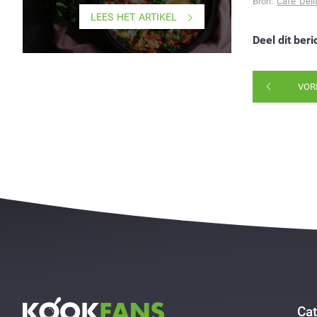
Bron:
Cafe Deli
LEES HET ARTIKEL
Deel dit beri
VOR
Cat