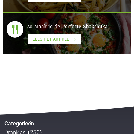
Zo Maak je de Perfecte Shakshuka
LEES HET ARTIKEL
Categorieën
Drankjes
(250)