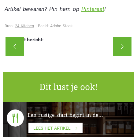
Artikel bewaren? Pin hem op
Pinterest
!
Bron:
24 Kitchen
| Beeld: Adobe Stock
Deel dit bericht:
Dit lust je ook!
Een rustige start begint in de...
LEES HET ARTIKEL