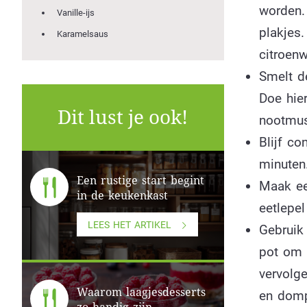
worden.
Vanille-ijs
plakjes.
Karamelsaus
citroenw
Smelt d
Doe hier
Dit lust je ook!
nootmus
Blijf co
minuten.
Een rustige start begint
Maak ee
in de keukenkast
eetlepe
LEES HET ARTIKEL
Gebruik
pot om v
vervolge
Waarom laagjesdesserts
en domp