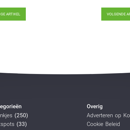
IGE ARTIKEL
VOLGENDE A
egorieën
Overig
nkjes
(250)
Adverteren op K
tspots
(33)
Cookie Beleid