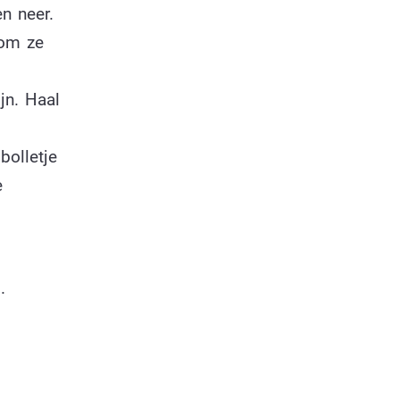
n neer.
 om ze
jn. Haal
bolletje
e
.