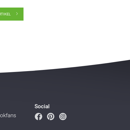
RTIKEL
Social
ookfans