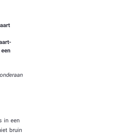
e
aart
aart-
n een
 onderaan
s in een
iet bruin