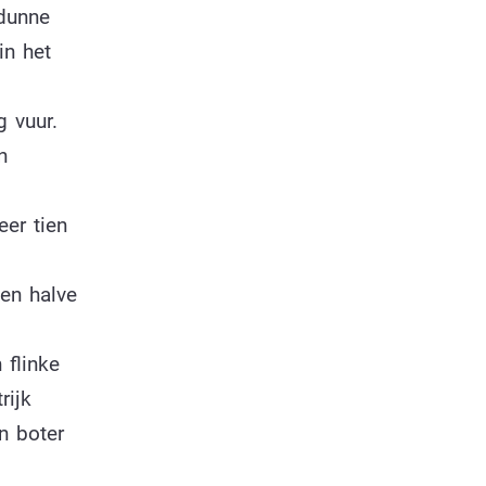
 dunne
in het
 vuur.
n
eer tien
en halve
 flinke
rijk
n boter