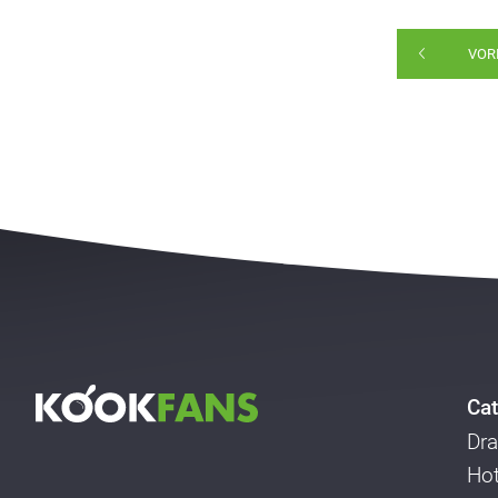
VOR
Cat
Dra
Ho