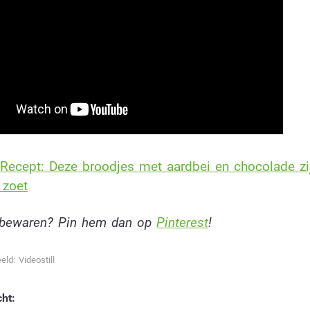
Recept: Deze broodjes met aardbei en chocolade zi
 zoet
t bewaren? Pin hem dan op
Pinterest
!
eld: Videostill
cht: