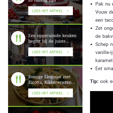
zo handig zijn
Pak nu 
LEES HET ARTIKEL
Vouw de
een tac
Zet onge
de bakv
Een opgeruimde keuken
begint bij de juiste...
Schep n
vanille-
LEES HET ARTIKEL
karamel
Eet smak
Romige Linguine met
Tip:
ook ee
Ricotta, Kikkererwten...
LEES HET ARTIKEL