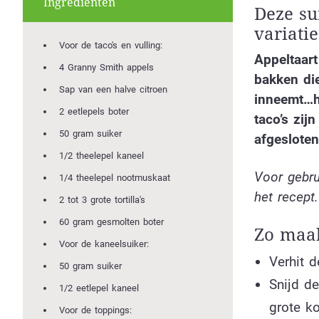
Ingrediënten
Deze su
variati
Voor de taco's en vulling:
Appeltaart
4 Granny Smith appels
bakken die
Sap van een halve citroen
inneemt…he
2 eetlepels boter
taco’s zij
50 gram suiker
afgeslote
1/2 theelepel kaneel
Voor gebru
1/4 theelepel nootmuskaat
het recept.
2 tot 3 grote tortilla's
60 gram gesmolten boter
Zo maak
Voor de kaneelsuiker:
Verhit 
50 gram suiker
Snijd de
1/2 eetlepel kaneel
grote k
Voor de toppings: