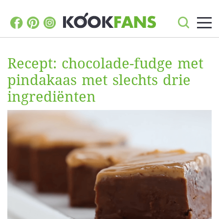
Recept: chocolade-fudge met
pindakaas met slechts drie
ingrediënten