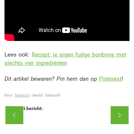
Lees ook:
Recept: je eigen fudge bonbons met
slechts vier ingrediënten
Dit artikel bewaren? Pin hem dan op
Pinterest
!
Bron:
Tasty.co
| Beeld: Videostill
Deel dit bericht: