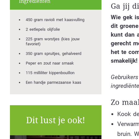
Ingrediënten
Ga jij 
Wie gek is
450 gram ravioli met kaasvulling
dit groene
2 eetlepels olijfolie
kunt dan 
225 gram worstjes (kies jouw
gerecht me
favoriet)
het te com
350 gram spruitjes, gehalveerd
smakelijk!
Peper en zout naar smaak
115 milliliter kippenbouillon
Gebruikers
Een handje parmezaanse kaas
ingrediënte
Zo maak
Kook de 
Dit lust je ook!
Verwarm
bruin. W