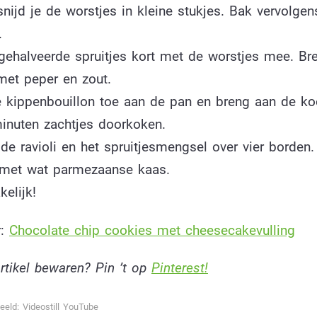
nijd je de worstjes in kleine stukjes. Bak vervolge
.
gehalveerde spruitjes kort met de worstjes mee. Br
et peper en zout.
 kippenbouillon toe aan de pan en breng aan de ko
minuten zachtjes doorkoken.
de ravioli en het spruitjesmengsel over vier borden
 met wat parmezaanse kaas.
elijk!
r:
Chocolate chip cookies met cheesecakevulling
artikel bewaren? Pin ’t op
Pinterest!
eeld: Videostill YouTube