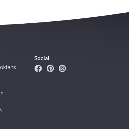
Social
ookfans
en
n