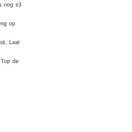
ns nog ±3
eng op
ok. Laat
. Top de