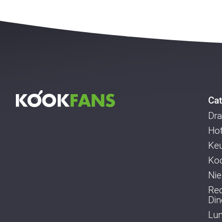
Cat
Dra
Ho
Ke
Koo
Ni
Re
Din
Lu