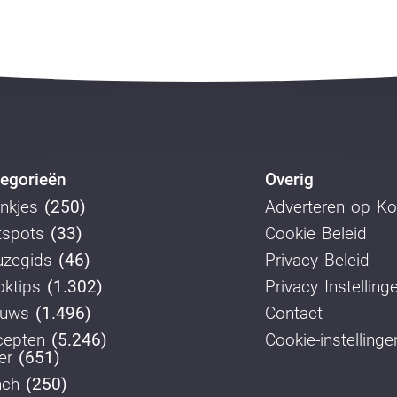
egorieën
Overig
nkjes
(250)
Adverteren op K
tspots
(33)
Cookie Beleid
uzegids
(46)
Privacy Beleid
ktips
(1.302)
Privacy Instelling
euws
(1.496)
Contact
cepten
(5.246)
Cookie-instellinge
er
(651)
nch
(250)