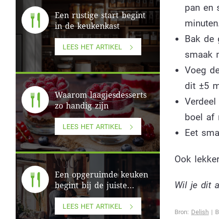
pan en s
Een rustige start begint
minuten
in de keukenkast
Bak de 
LEES HET ARTIKEL
smaak m
Voeg de
dit ±5 
Waarom laagjesdesserts
Verdeel 
zo handig zijn
boel af
LEES HET ARTIKEL
Eet smak
Ook lekke
Een opgeruimde keuken
Wil je dit 
begint bij de juiste...
LEES HET ARTIKEL
Bron:
Delish
| B