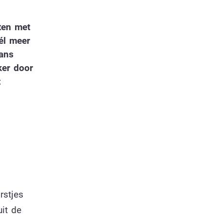
pten met
éél meer
aans
ker door
t
rstjes
uit de