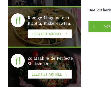
Deel dit beri
Romige Linguine met
Ricotta, Kikkererwten...
VOR
LEES HET ARTIKEL
Zo Maak je de Perfecte
Shakshuka
LEES HET ARTIKEL