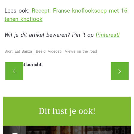
Lees ook:
Recept: Franse knoflooksoep met 16
tenen knoflook
Wil je dit artikel bewaren? Pin ’t op
Pinterest!
Bron:
Eat Banza
| Beeld: Videostill
Views on the road
Deel dit bericht:
Dit lust je ook!