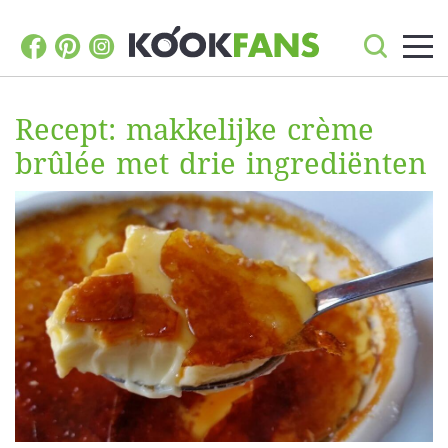
Recept: makkelijke crème
brûlée met drie ingrediënten