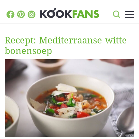
Recept: Mediterraanse witte
bonensoep