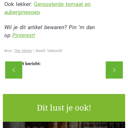
Ook lekker:
Geroosterde tomaat en
auberginesoep
Wil je dit artikel bewaren? Pin ‘m dan
op
Pinterest!
Bron:
The Kitchn
| Beeld: Videostill
Deel dit bericht:
Dit lust je ook!