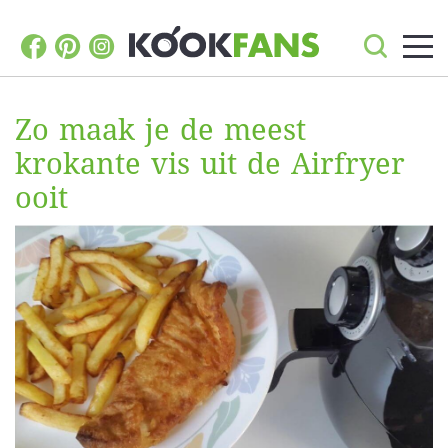
Zo maak je de meest
krokante vis uit de Airfryer
ooit