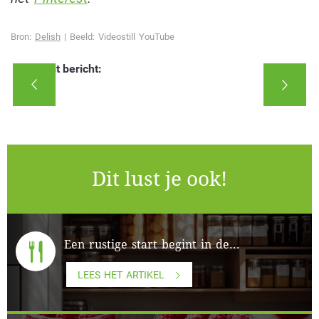
Bron:
Delish
| Beeld: Videostill YouTube
Deel dit bericht:
Dit lust je ook!
Een rustige start begint in de...
LEES HET ARTIKEL