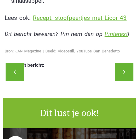
sinaasappel.
Lees ook:
Recept: stoofpeertjes met Licor 43
Dit bericht bewaren? Pin hem dan op
Pinterest
!
Bron:
JAN Magazine
| Beeld: Videostill, YouTube San Benedetto
Deel dit bericht:
Dit lust je ook!