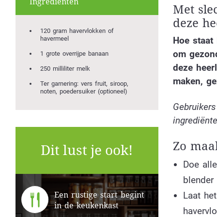
Ingrediënten
Met slec
deze he
120 gram havervlokken of
havermeel
Hoe staat
om gezond
1 grote overrijpe banaan
deze heerl
250 milliliter melk
maken, ge
Ter garnering: vers fruit, siroop,
noten, poedersuiker (optioneel)
Gebruikers
ingrediënte
Zo maak
Dit lust je ook!
Doe alle
blender
Laat he
Een rustige start begint
in de keukenkast
havervl