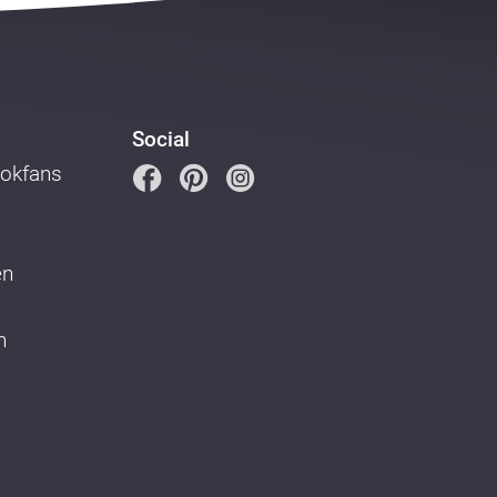
Social
ookfans
en
n