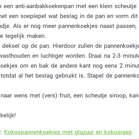
 een anti-aanbakkoekenpan met een klein scheutje o
et een soeplepel wat beslag in de pan en vorm dit 
ondje. Als er nog meer pannenkoekjes naast passen, 
e tegelijk maken.
 deksel op de pan. Hierdoor zullen de pannenkoekj
vasthouden en luchtiger worden. Draai na 2-3 minut
oekjes om en bak de andere kant nog eens 2 minut
totdat al het beslag gebruikt is. Stapel de pannenk
naar wens met (vers) fruit, een scheutje siroop, kan
elijk!
r:
Kokospannenkoekjes met glazuur en kokosrasp