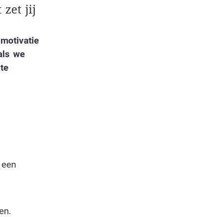
zet jij
motivatie
als we
te
 een
en.