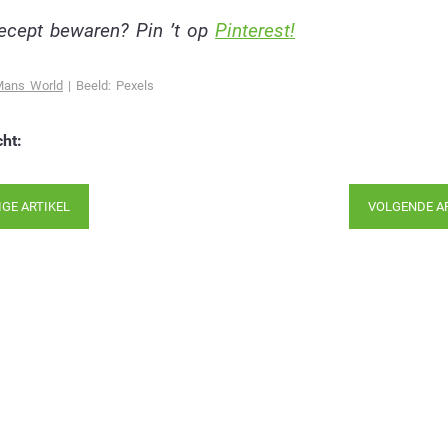
 recept bewaren? Pin ’t op
Pinterest!
Mans World
| Beeld: Pexels
cht:
IGE ARTIKEL
VOLGENDE A