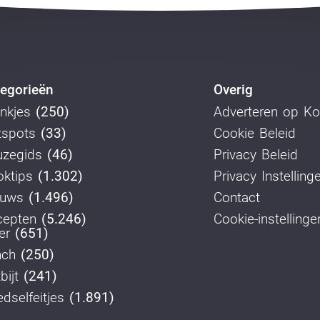
egorieën
Overig
nkjes
(250)
Adverteren op K
tspots
(33)
Cookie Beleid
uzegids
(46)
Privacy Beleid
ktips
(1.302)
Privacy Instelling
euws
(1.496)
Contact
cepten
(5.246)
Cookie-instellinge
er
(651)
nch
(250)
bijt
(241)
dselfeitjes
(1.891)