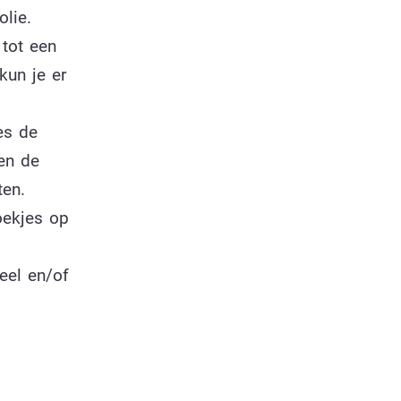
lie.
tot een
kun je er
es de
en de
en.
oekjes op
eel en/of