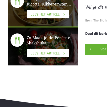
Ricotta, Kikkererwten...
Wil je dit
LEES HET ARTIKEL
Bron:
The Big 
Deel dit beri
Zo Maak je de Perfecte
Shakshuka
VOR
LEES HET ARTIKEL