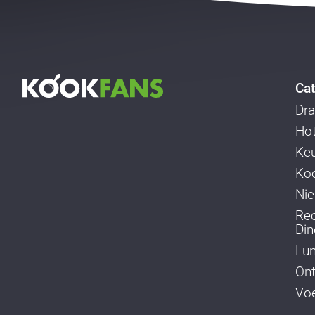
Cat
Dra
Ho
Ke
Koo
Ni
Re
Din
Lu
Ont
Voe