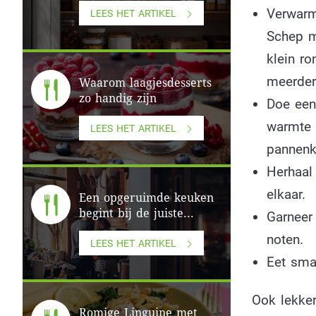
Verwarm
LEES HET ARTIKEL
Schep m
klein r
meerder
Waarom laagjesdesserts
zo handig zijn
Doe een
warmte 
LEES HET ARTIKEL
pannenk
Herhaal 
elkaar.
Een opgeruimde keuken
begint bij de juiste...
Garneer 
noten.
LEES HET ARTIKEL
Eet smak
Ook lekke
Romige Linguine met