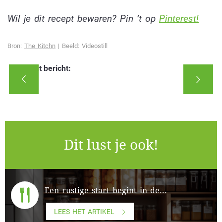
Wil je dit recept bewaren? Pin ’t op
Pinterest!
Bron:
The Kitchn
| Beeld: Videostill
Deel dit bericht:
Dit lust je ook!
Een rustige start begint in de...
LEES HET ARTIKEL