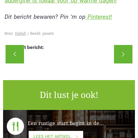
aubergine is ideaal voor op warme dagen!
Dit bericht bewaren? Pin ‘m op
Pinterest!
Bron:
Delish
| Beeld: pexels
Deel dit bericht:
Dit lust je ook!
Een rustige start begint in de...
LEES HET ARTIKEL