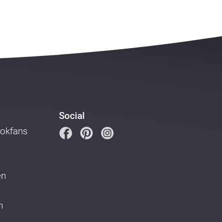
Social
ookfans
en
n