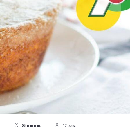
85 min min.
12 pers.