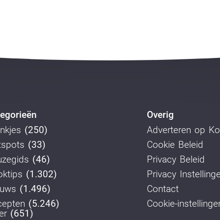
egorieën
Overig
nkjes
(250)
Adverteren op K
tspots
(33)
Cookie Beleid
uzegids
(46)
Privacy Beleid
ktips
(1.302)
Privacy Instelling
euws
(1.496)
Contact
cepten
(5.246)
Cookie-instellinge
er
(651)