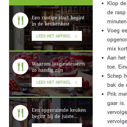
Klop de 
de rasp 
Een rustige start begint
minuten
in de keukenkast
Voeg een
LEES HET ARTIKEL
opgenom
mix kort
Aan het
Waarom laagjesdesserts
toe. Ei
zo handig zijn
Schep h
LEES HET ARTIKEL
bak de 
Prik me
gaar is
Een opgeruimde keuken
vervolg
begint bij de juiste...
vervolg