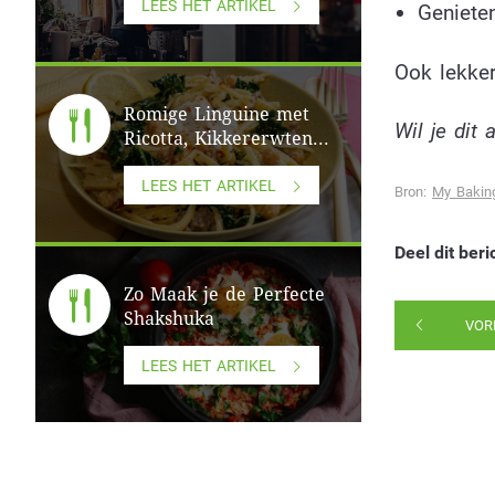
LEES HET ARTIKEL
Geniete
Ook lekke
Romige Linguine met
Wil je dit 
Ricotta, Kikkererwten...
LEES HET ARTIKEL
Bron:
My Baking
Deel dit beri
Zo Maak je de Perfecte
Shakshuka
VOR
LEES HET ARTIKEL