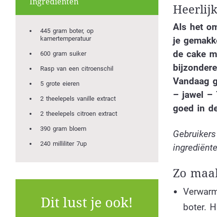
Ingrediënten
Heerlij
Als het om
445 gram boter, op
kamertemperatuur
je gemakke
de cake me
600 gram suiker
bijzondere
Rasp van een citroenschil
Vandaag g
5 grote eieren
– jawel –
2 theelepels vanille extract
goed in d
2 theelepels citroen extract
390 gram bloem
Gebruikers
240 milliliter 7up
ingrediënte
Zo maak
Verwarm
Dit lust je ook!
boter. 