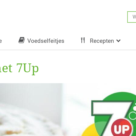
e
Voedselfeitjes
Recepten
met 7Up