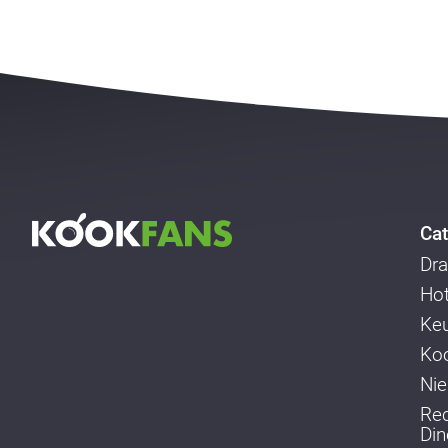
Cat
Dra
Ho
Ke
Koo
Ni
Re
Din