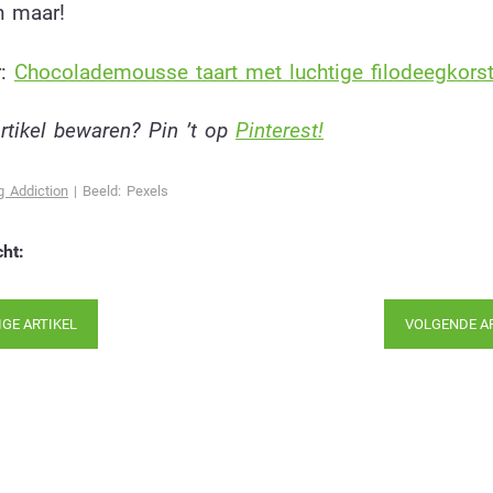
n maar!
r:
Chocolademousse taart met luchtige filodeegkors
artikel bewaren? Pin ’t op
Pinterest!
 Addiction
| Beeld: Pexels
cht:
IGE ARTIKEL
VOLGENDE A