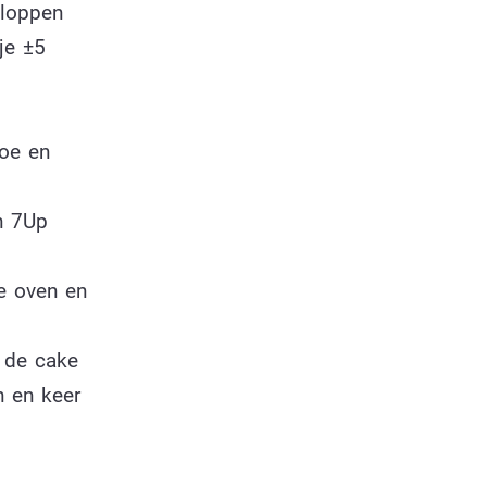
kloppen
je ±5
toe en
n 7Up
de oven en
f de cake
n en keer