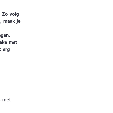
. Zo volg
g, maak je
n
egen.
cake met
k erg
n met