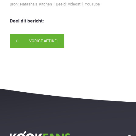
Bron:
Natasha’s Kitchen
| Beeld: videostill YouTube
Deel dit bericht:
VORIGE ARTIKEL