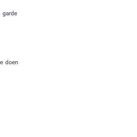
n garde
te doen