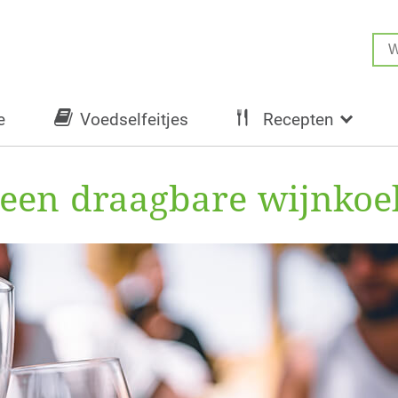
e
Voedselfeitjes
Recepten
en draagbare wijnkoele