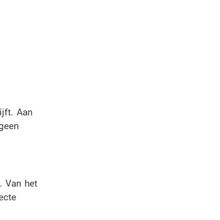
jft. Aan
 geen
. Van het
ecte