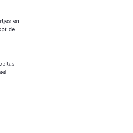
rtjes en
opt de
oeltas
eel