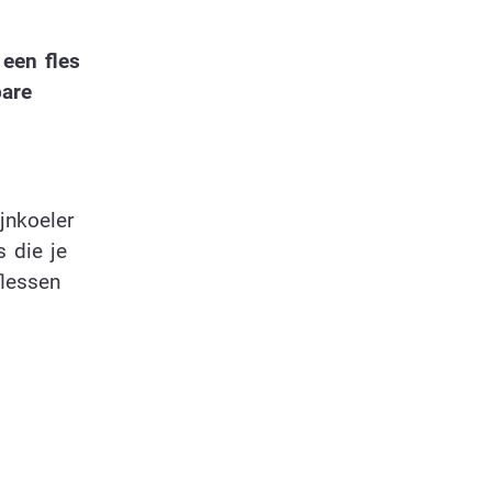
 een fles
bare
jnkoeler
 die je
flessen