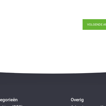
VOLGENDE A
egorieën
Overig