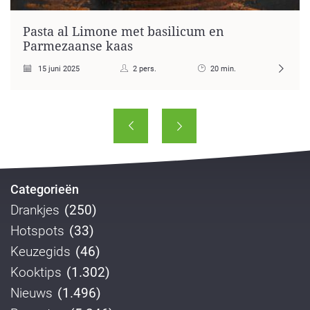
Pasta al Limone met basilicum en
Parmezaanse kaas
15 juni 2025
2 pers.
20 min.
Categorieën
Drankjes
(250)
Hotspots
(33)
Keuzegids
(46)
Kooktips
(1.302)
Nieuws
(1.496)