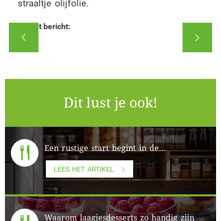
straaltje olijfolie.
Deel dit bericht:
Dit lust je ook!
Een rustige start begint in de...
LEES HET ARTIKEL
Waarom laagjesdesserts zo handig zijn