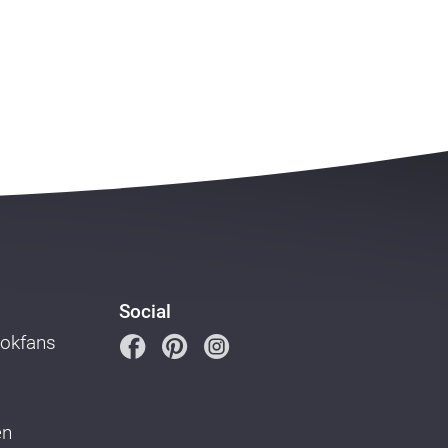
Social
ookfans
en