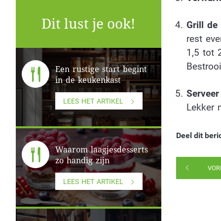
Dit lust je ook!
Grill de
rest eve
1,5 tot 
Bestroo
Een rustige start begint
in de keukenkast
Serveer 
LEES HET ARTIKEL
Lekker 
Deel dit beri
Waarom laagjesdesserts
zo handig zijn
VOR
LEES HET ARTIKEL