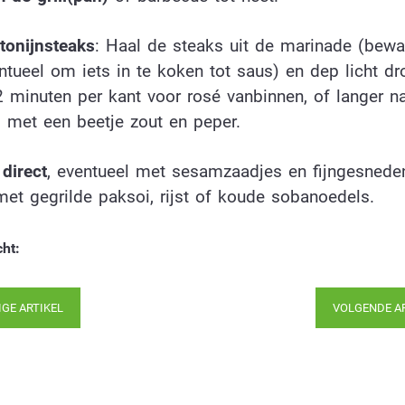
 tonijnsteaks
: Haal de steaks uit de marinade (bewa
ntueel om iets in te koken tot saus) en dep licht dro
2 minuten per kant voor rosé vanbinnen, of langer n
i met een beetje zout en peper.
direct
, eventueel met sesamzaadjes en fijngesneden 
met gegrilde paksoi, rijst of koude sobanoedels.
cht:
IGE ARTIKEL
VOLGENDE A