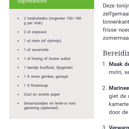
Ingrediënten
Deze toni
zelfgemaak
2 tonijnsteaks (ongeveer 150–180
binnenkant
g per stuk)
frisse noe
2 el sojasaus
zomermaalt
1 el mirin (of rijstwijn)
1 el sesamolie
Bereidi
1 el honing of bruine suiker
Maak de
1 teentje knoflook, fijngehakt
mirin, 
1 tl verse gember, geraspt
1 tl limoensap
Marinee
Zout en zwarte peper
giet de
kamertem
Sesamzaadjes en lente-ui voor
garnering (optioneel)
door de 
Verwarm