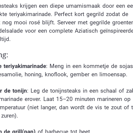
jnsteaks krijgen een diepe umamismaak door een e
te teriyakimarinade. Perfect kort gegrild zodat de
 nog mooi rosé blijft. Serveer met gegrilde groente
delsalade voor een complete Aziatisch geïnspireerd
ijd.
ng:
 teriyakimarinade
: Meng in een kommetje de sojas
sesamolie, honing, knoflook, gember en limoensap.
r de tonijn
: Leg de tonijnsteaks in een schaal of za
 marinade erover. Laat 15–20 minuten marineren op
peratuur (niet langer, dan wordt de vis te zout of 
zuren).
 de grill(pan)
of barbecue tot heet.