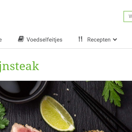
e
Voedselfeitjes
Recepten
jnsteak