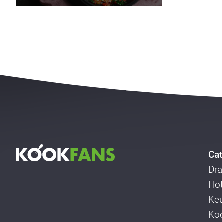
Cat
Dra
Ho
Ke
Koo