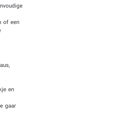
envoudige
n of een
e
aus,
kje en
te gaar