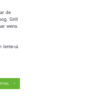
ar de
og. Grill
aar wens.
lente-ui.
RTIKEL