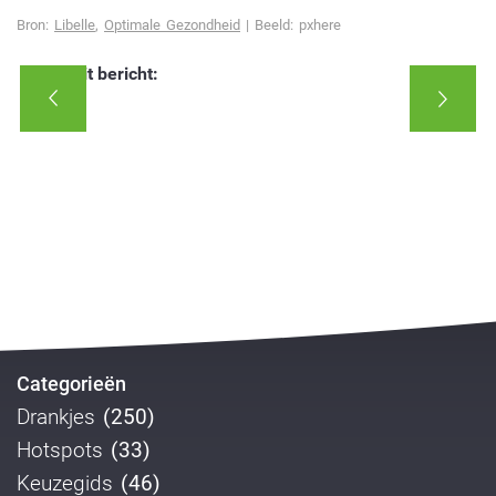
Bron:
Libelle
,
Optimale Gezondheid
| Beeld: pxhere
Deel dit bericht:
Categorieën
Drankjes
(250)
Hotspots
(33)
Keuzegids
(46)