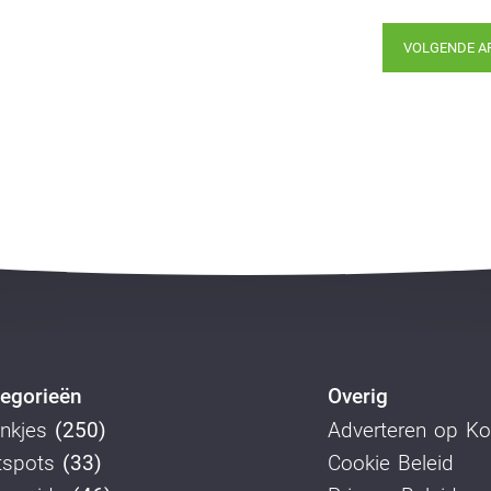
VOLGENDE A
egorieën
Overig
nkjes
(250)
Adverteren op K
tspots
(33)
Cookie Beleid