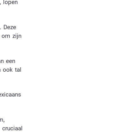
, lopen
. Deze
 om zijn
an een
 ook tal
exicaans
m,
 cruciaal