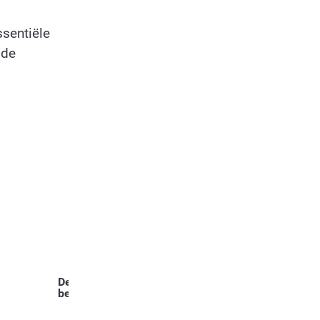
sentiële
 de
Deel dit
bericht: