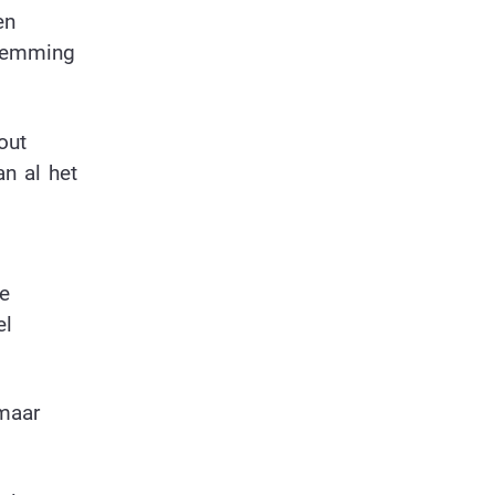
en
stemming
out
an al het
ie
el
maar