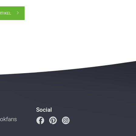
RTIKEL
Social
ookfans