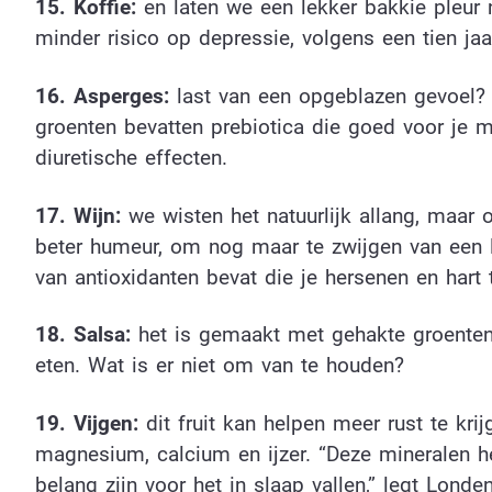
15. Koffie:
en laten we een lekker bakkie pleur n
minder risico op depressie, volgens een tien ja
16. Asperges:
last van een opgeblazen gevoel?
groenten bevatten prebiotica die goed voor je 
diuretische effecten.
17. Wijn:
we wisten het natuurlijk allang, maar
beter humeur, om nog maar te zwijgen van een la
van antioxidanten bevat die je hersenen en hart
18. Salsa:
het is gemaakt met gehakte groenten 
eten. Wat is er niet om van te houden?
19. Vijgen:
dit fruit kan helpen meer rust te kri
magnesium, calcium en ijzer. “Deze mineralen he
belang zijn voor het in slaap vallen,” legt Londen