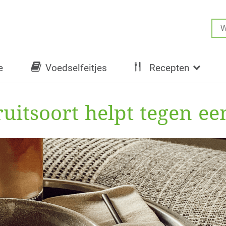
e
Voedselfeitjes
Recepten
ruitsoort helpt tegen e