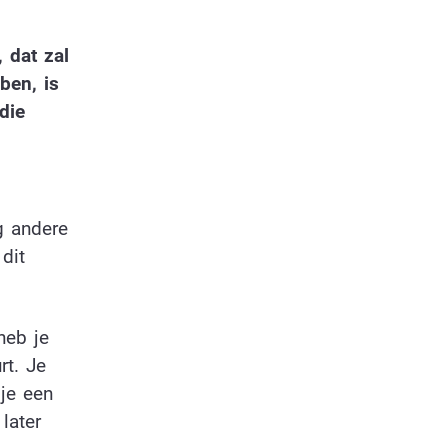
 dat zal
ben, is
die
g andere
dit
heb je
rt. Je
je een
later