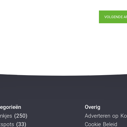
VOLGENDE A
egorieën
Overig
nkjes
(250)
Adverteren op K
tspots
(33)
Cookie Beleid