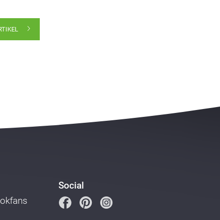
RTIKEL
Social
ookfans