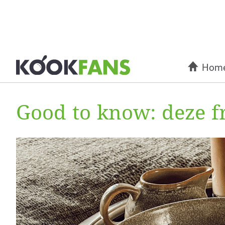
Hom
Good to know: deze f