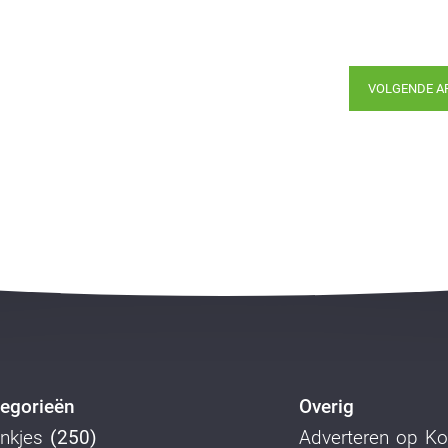
VOLGENDE A
egorieën
Overig
nkjes
(250)
Adverteren op K