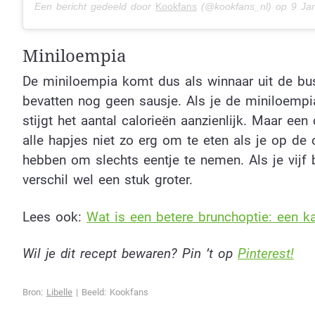
Een bericht gedeeld door
Kookfans
(@kookfans_nl) op
9 Jan 
Miniloempia
De miniloempia komt dus als winnaar uit de bus.
bevatten nog geen sausje. Als je de miniloempia r
stijgt het aantal calorieën aanzienlijk. Maar ee
alle hapjes niet zo erg om te eten als je op de c
hebben om slechts eentje te nemen. Als je vijf b
verschil wel een stuk groter.
Lees ook:
Wat is een betere brunchoptie: een ka
Wil je dit recept bewaren? Pin ’t op
Pinterest!
Bron:
Libelle
| Beeld: Kookfans