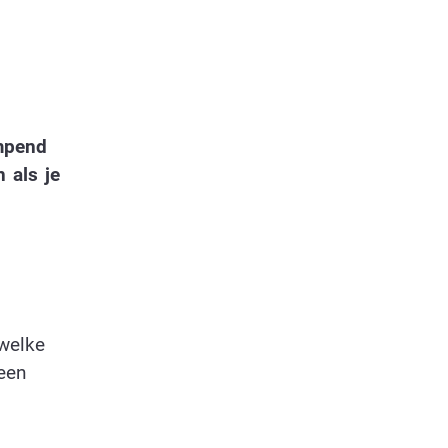
ampend
 als je
 welke
een