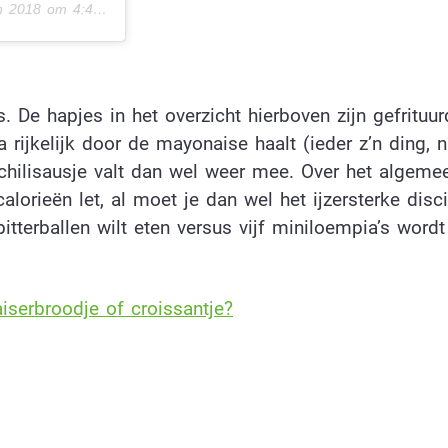
2018 om 4:41 (PST)
 De hapjes in het overzicht hierboven zijn gefrituur
ijkelijk door de mayonaise haalt (ieder z’n ding, na
n chilisausje valt dan wel weer mee. Over het algemee
alorieën let, al moet je dan wel het ijzersterke disci
itterballen wilt eten versus vijf miniloempia’s wordt
iserbroodje of croissantje?