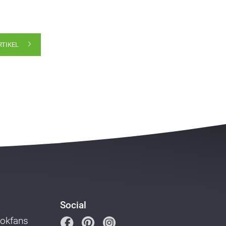
RTIKEL
Social
ookfans