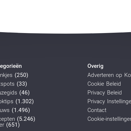
egorieën
Overig
nkjes
(250)
Adverteren op K
tspots
(33)
Cookie Beleid
uzegids
(46)
Privacy Beleid
ktips
(1.302)
Privacy Instelling
euws
(1.496)
Contact
cepten
(5.246)
Cookie-instellinge
er
(651)