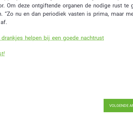
or. Om deze ontgiftende organen de nodige rust te 
en. “Zo nu en dan periodiek vasten is prima, maar m
af.
 drankjes helpen bij een goede nachtrust
t!
VOLGENDE A