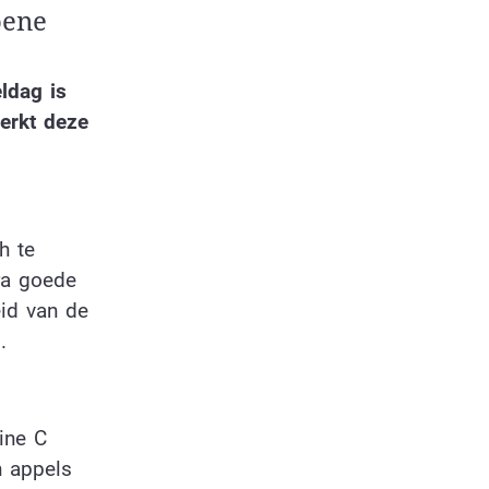
oene
ldag is
erkt deze
h te
tra goede
id van de
.
mine C
n appels