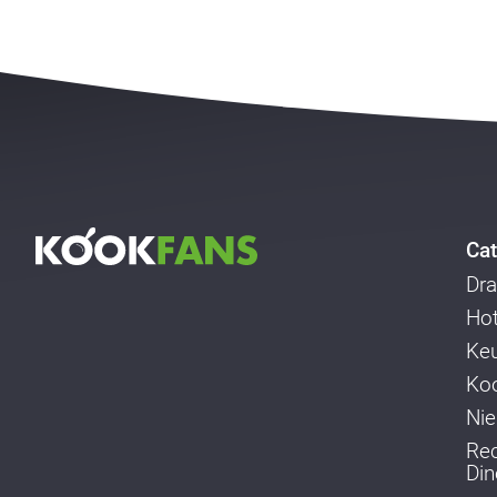
Cat
Dra
Ho
Ke
Koo
Ni
Re
Din