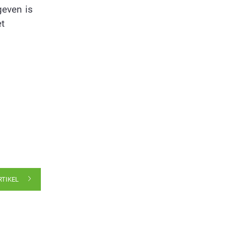
geven is
et
RTIKEL