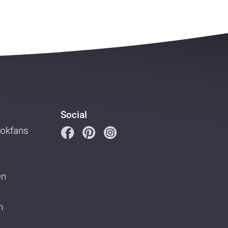
Social
ookfans
en
n