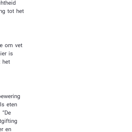
chtheid
ng tot het
te om vet
ier is
 het
bewering
ls eten
. “De
tgifting
er en