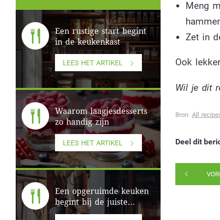
Meng ma
hammeng
Een rustige start begint
Zet in d
in de keukenkast
Ook lekke
LEES HET ARTIKEL
Wil je dit
Waarom laagjesdesserts
Bron:
All recipe
zo handig zijn
Deel dit beri
LEES HET ARTIKEL
VOR
Een opgeruimde keuken
begint bij de juiste...