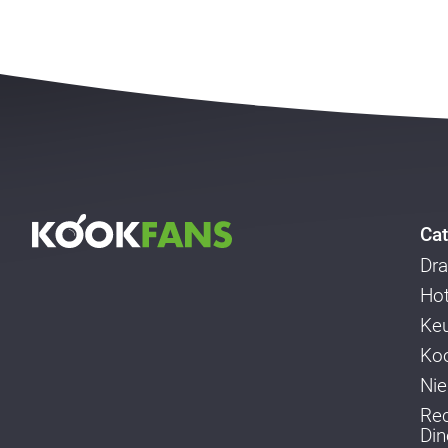
Cat
Dra
Ho
Ke
Koo
Ni
Re
Din