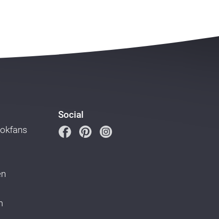
Social
ookfans
en
n