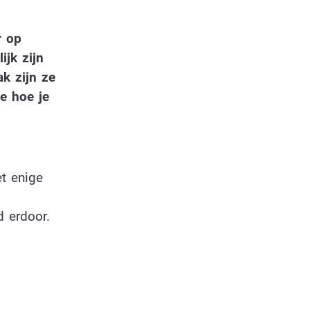
r op
ijk zijn
k zijn ze
e hoe je
et enige
d erdoor.