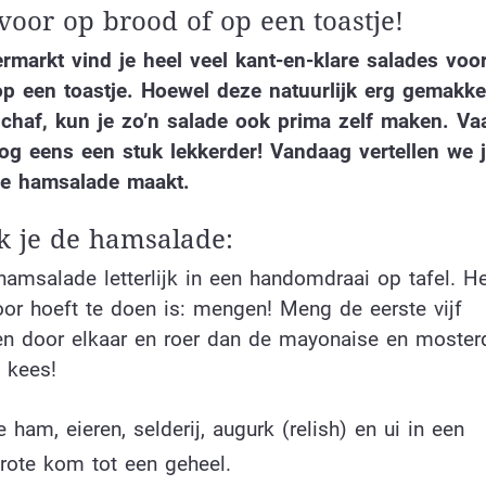
voor op brood of op een toastje!
rmarkt vind je heel veel kant-en-klare salades voo
p een toastje. Hoewel deze natuurlijk erg gemakkel
chaf, kun je zo’n salade ook prima zelf maken. Vaa
og eens een stuk lekkerder! Vandaag vertellen we j
ere hamsalade maakt.
 je de hamsalade:
hamsalade letterlijk in een handomdraai op tafel. H
oor hoeft te doen is: mengen! Meng de eerste vijf
en door elkaar en roer dan de mayonaise en moster
s kees!
ham, eieren, selderij, augurk (relish) en ui in een
rote kom tot een geheel.