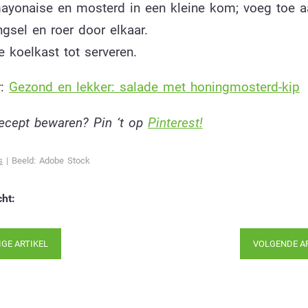
yonaise en mosterd in een kleine kom; voeg toe a
sel en roer door elkaar.
e koelkast tot serveren.
r:
Gezond en lekker: salade met honingmosterd-kip
 recept bewaren? Pin ‘t op
Pinterest!
s
| Beeld: Adobe Stock
cht:
IGE ARTIKEL
VOLGENDE A