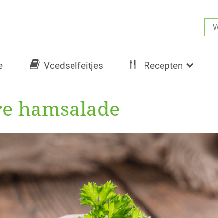
e
Voedselfeitjes
Recepten
ere hamsalade