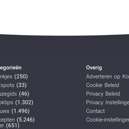
egorieën
Overig
nkjes
(250)
Adverteren op K
tspots
(33)
Cookie Beleid
uzegids
(46)
Privacy Beleid
ktips
(1.302)
Privacy Instelling
euws
(1.496)
Contact
cepten
(5.246)
Cookie-instellinge
er
(651)