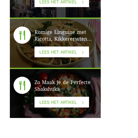
LEES HET ARTIKEL
Romige Linguine met
Ricotta, Kikkererwten...
LEES HET ARTIKEL
Zo Maak je de Perfecte
Shakshuka
LEES HET ARTIKEL