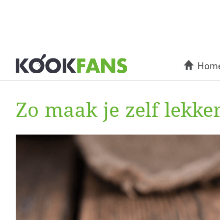
Hom
Zo maak je zelf lekk