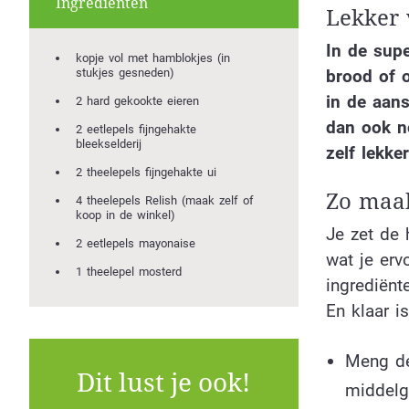
Ingrediënten
Lekker 
In de supe
kopje vol met hamblokjes (in
stukjes gesneden)
brood of o
in de aans
2 hard gekookte eieren
dan ook n
2 eetlepels fijngehakte
bleekselderij
zelf lekk
2 theelepels fijngehakte ui
Zo maak
4 theelepels Relish (maak zelf of
koop in de winkel)
Je zet de 
2 eetlepels mayonaise
wat je erv
1 theelepel mosterd
ingrediënt
En klaar i
Meng de 
Dit lust je ook!
middelg