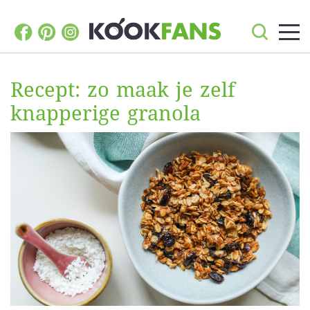
Recept: zo maak je zelf
knapperige granola