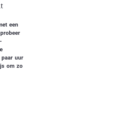
t
met een
 probeer
-
e
n paar uur
ijs om zo