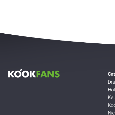
Cat
Dra
Ho
Ke
Koo
Ni