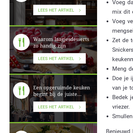
Voeg da
LEES HET ARTIKEL
mix dit 
Voeg ve
mengsel
Waarom laagjesdesserts
Zet de t
zo handig zijn
Snickers
keukenm
LEES HET ARTIKEL
Meng de
Doe je 
van je 
Een opgeruimde keuken
begint bij de juiste...
Bedek j
vriezer.
LEES HET ARTIKEL
Smullen
Benieuwd h