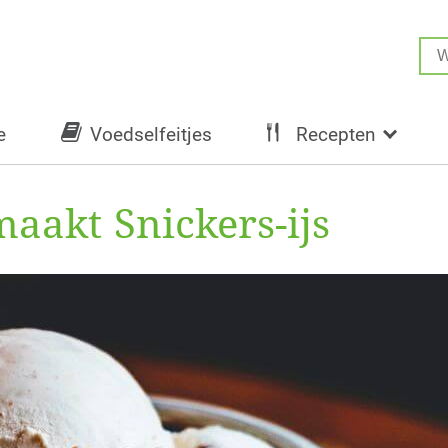
e
Voedselfeitjes
Recepten
maakt Snickers-ijs