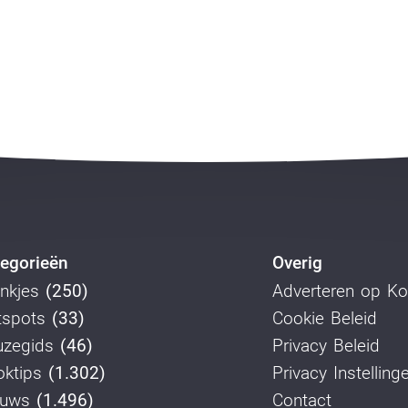
egorieën
Overig
nkjes
(250)
Adverteren op K
tspots
(33)
Cookie Beleid
uzegids
(46)
Privacy Beleid
ktips
(1.302)
Privacy Instelling
euws
(1.496)
Contact