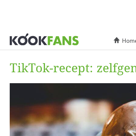
Hom
TikTok-recept: zelfge