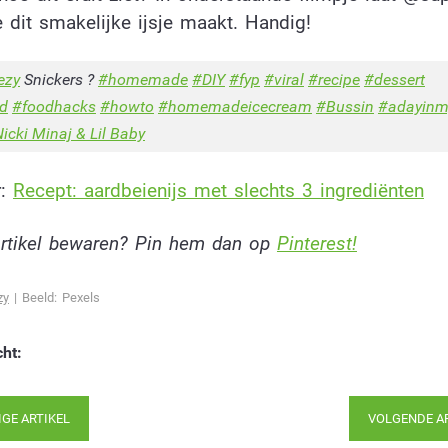
e dit smakelijke ijsje maakt. Handig!
ezy
Snickers ?
#homemade
#DIY
#fyp
#viral
#recipe
#dessert
od
#foodhacks
#howto
#homemadeicecream
#Bussin
#adayinmy
icki Minaj & Lil Baby
r:
Recept: aardbeienijs met slechts 3 ingrediënten
 artikel bewaren? Pin hem dan op
Pinterest!
zy
| Beeld: Pexels
cht:
IGE ARTIKEL
VOLGENDE A