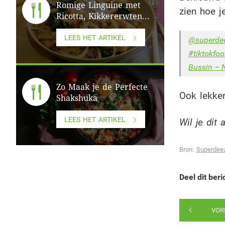
Romige Linguine met
zien hoe j
Ricotta, Kikkererwten...
LEES HET ARTIKEL
@superde
#tiktokfo
Bussin – N
Zo Maak je de Perfecte
Ook lekke
Shakshuka
LEES HET ARTIKEL
Wil je dit
Bron:
Superdee
Deel dit beri
VOR