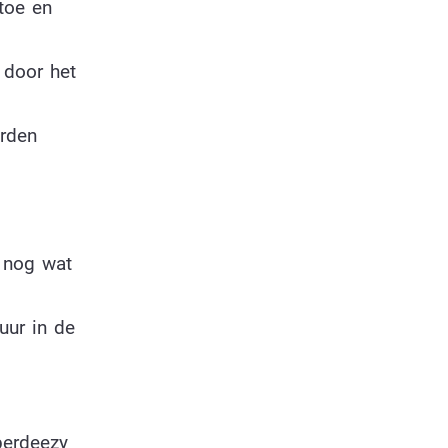
toe en
 door het
orden
l nog wat
uur in de
perdeezy