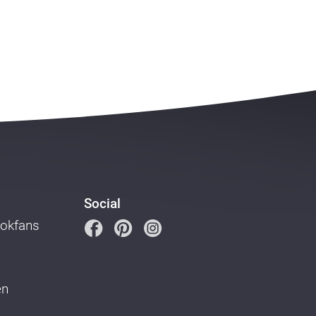
Social
ookfans
en