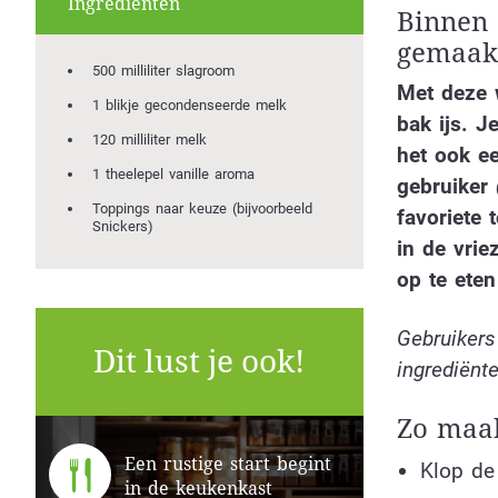
Ingrediënten
Binnen 
gemaakt
500 milliliter slagroom
Met deze 
1 blikje gecondenseerde melk
bak ijs. J
120 milliliter melk
het ook ee
1 theelepel vanille aroma
gebruiker
Toppings naar keuze (bijvoorbeeld
favoriete 
Snickers)
in de vrie
op te eten
Gebruikers
Dit lust je ook!
ingrediënte
Zo maak 
Een rustige start begint
Klop de
in de keukenkast