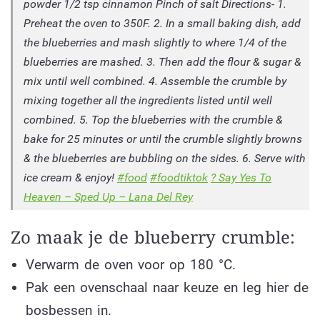
powder 1/2 tsp cinnamon Pinch of salt Directions- 1.
Preheat the oven to 350F. 2. In a small baking dish, add
the blueberries and mash slightly to where 1/4 of the
blueberries are mashed. 3. Then add the flour & sugar &
mix until well combined. 4. Assemble the crumble by
mixing together all the ingredients listed until well
combined. 5. Top the blueberries with the crumble &
bake for 25 minutes or until the crumble slightly browns
& the blueberries are bubbling on the sides. 6. Serve with
ice cream & enjoy!
#food
#foodtiktok
? Say Yes To
Heaven – Sped Up – Lana Del Rey
Zo maak je de blueberry crumble:
Verwarm de oven voor op 180 °C.
Pak een ovenschaal naar keuze en leg hier de
bosbessen in.