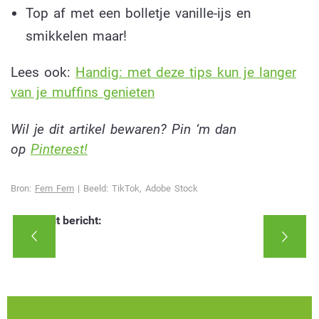
Top af met een bolletje vanille-ijs en
smikkelen maar!
Lees ook:
Handig: met deze tips kun je langer
van je muffins genieten
Wil je dit artikel bewaren? Pin ‘m dan
op
Pinterest!
Bron:
Fem Fem
| Beeld: TikTok, Adobe Stock
Deel dit bericht: