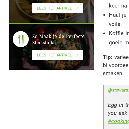
keer na
LEES HET ARTIKEL
Haal je
voilà.
Koffie i
Zo Maak je de Perfecte
goeie m
Shakshuka
LEES HET ARTIKEL
Tip:
varie
bijvoorbee
smaken.
@stewartt
Egg in t
you ask
#cookin