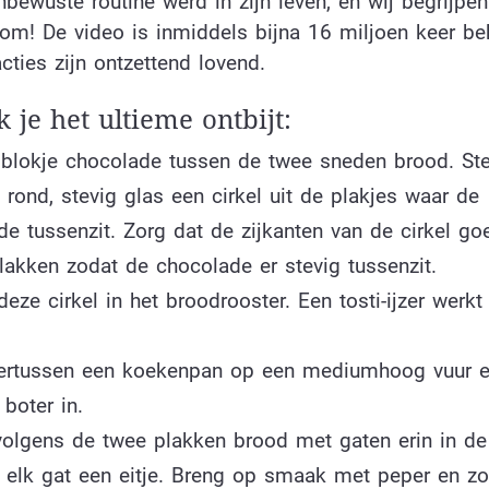
bewuste routine werd in zijn leven, en wij begrijpen
om! De video is inmiddels bijna 16 miljoen keer b
cties zijn ontzettend lovend.
 je het ultieme ontbijt:
 blokje chocolade tussen de twee sneden brood. St
rond, stevig glas een cirkel uit de plakjes waar de
e tussenzit. Zorg dat de zijkanten van de cirkel go
lakken zodat de chocolade er stevig tussenzit.
eze cirkel in het broodrooster. Een tosti-ijzer werkt
ertussen een koekenpan op een mediumhoog vuur e
 boter in.
volgens de twee plakken brood met gaten erin in de
n elk gat een eitje. Breng op smaak met peper en zo