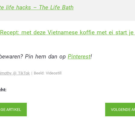
te life hacks – The Life Bath
Recept: met deze Vietnamese koffie met ei start je
l bewaren? Pin hem dan op
Pinterest
!
Timothy @ TikTok
| Beeld: Videostill
cht:
IGE ARTIKEL
VOLGENDE A