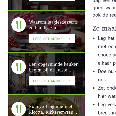
dag een on
goed waar
ook de rea
Waarom laagjesdesserts
Zo maak
zo handig zijn
Leg het
LEES HET ARTIKEL
met een 
chocolad
elkaar p
Een opgeruimde keuken
begint bij de juiste...
Doe nu d
ook.
LEES HET ARTIKEL
Zet ond
hier wat
Leg ver
Romige Linguine met
Ricotta, Kikkererwten...
breek i