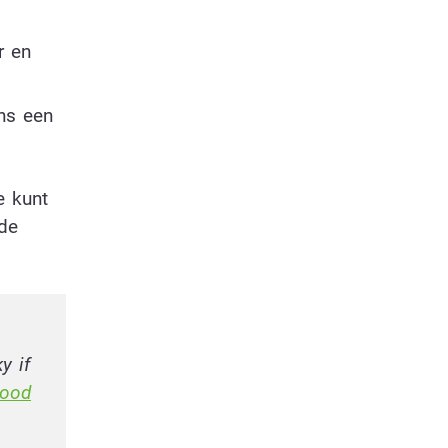
r en
ens een
e kunt
nde
y if
food