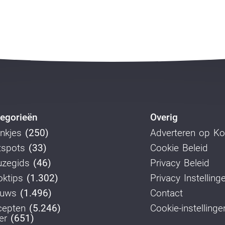
egorieën
Overig
nkjes
(250)
Adverteren op K
tspots
(33)
Cookie Beleid
uzegids
(46)
Privacy Beleid
ktips
(1.302)
Privacy Instelling
euws
(1.496)
Contact
cepten
(5.246)
Cookie-instellinge
er
(651)