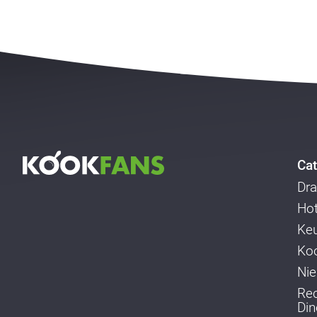
Cat
Dra
Ho
Ke
Koo
Ni
Re
Din