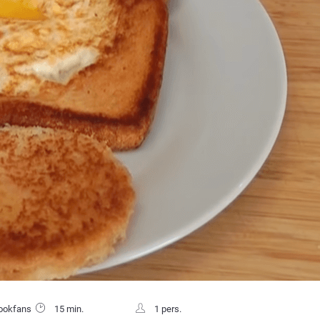
ookfans
15 min.
1 pers.