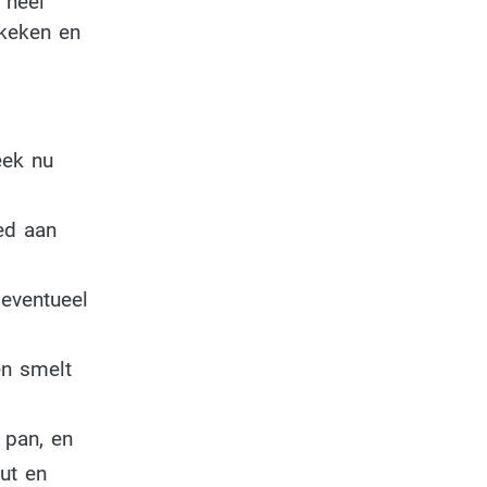
 heel
ekeken en
eek nu
ed aan
 eventueel
n smelt
 pan, en
ut en