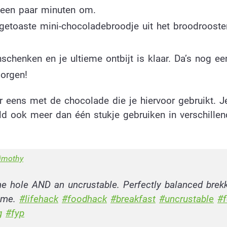
 een paar minuten om.
 getoaste mini-chocoladebroodje uit het broodrooste
nschenken en je ultieme ontbijt is klaar. Da’s nog e
orgen!
er eens met de chocolade die je hiervoor gebruikt. J
ld ook meer dan één stukje gebruiken in verschille
imothy
he hole AND an uncrustable. Perfectly balanced brekk
 me.
#lifehack
#foodhack
#breakfast
#uncrustable
#
g
#fyp