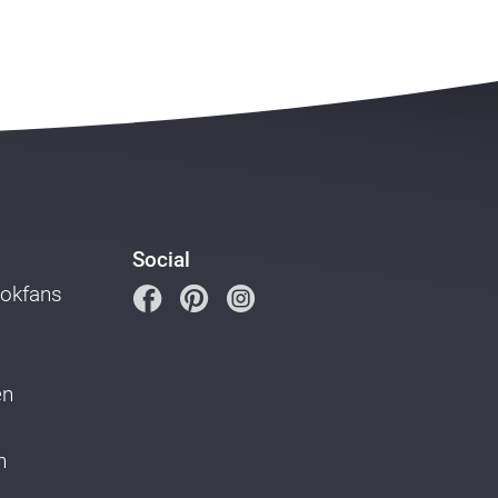
Social
ookfans
en
n