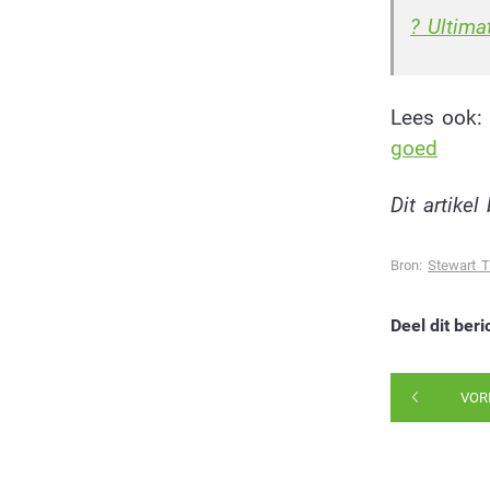
? Ultima
Lees ook:
goed
Dit artike
Bron:
Stewart 
Deel dit beri
VOR