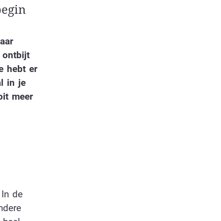
begin
aar
ontbijt
e hebt er
 in je
oit meer
 In de
ndere