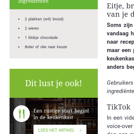
Ingrediënten
Eitje, b
van je 
2 plakken (wit) brood)
Soms zijn
2 eieren
vandaag he
1 blokje chocolade
naar recep
Boter of olie naar keuze
maar een p
keukenkast
anders be
Dit lust je ook!
Gebruikers
ingrediënte
TikTok
Een rustige start begint
In een vid
in de keukenkast
voice-over
LEES HET ARTIKEL