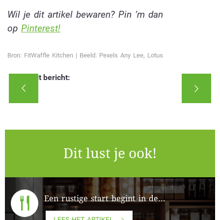
Wil je dit artikel bewaren? Pin ‘m dan
op
Pinterest!
Bron: FitWaffle Kitchen | Beeld: Pexels Any Lee, Lotus
Deel dit bericht:
Dit lust je ook!
Een rustige start begint in de...
LEES HET ARTIKEL