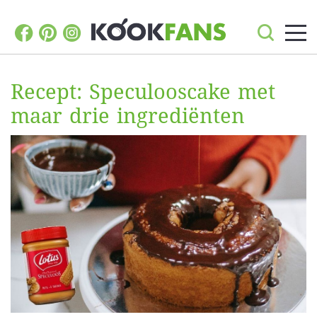
Recept: Speculooscake met
maar drie ingrediënten