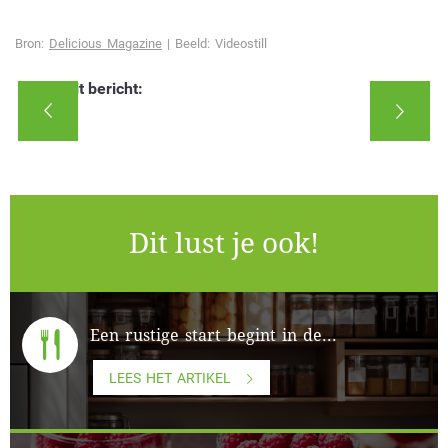
Bron:
Delicious Magazine
| Beeld: Videostill
Deel dit bericht:
Dit lust je ook!
Een rustige start begint in de...
LEES HET ARTIKEL