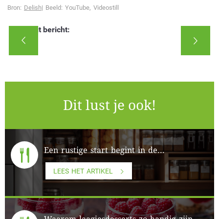
Bron:
Delish
| Beeld: YouTube, Videostill
Deel dit bericht:
Dit lust je ook!
Een rustige start begint in de...
LEES HET ARTIKEL