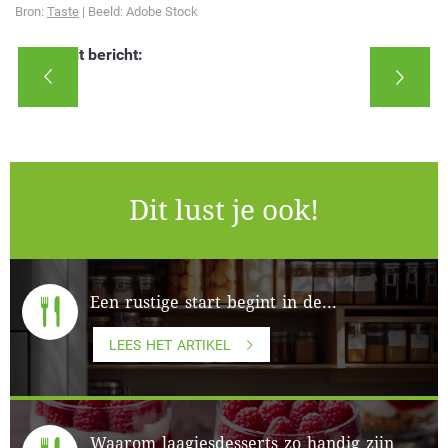
Bron:
Taste
| Beeld: Adobe Stock
Deel dit bericht:
Dit lust je ook!
Een rustige start begint in de...
LEES HET ARTIKEL
Waarom laagjesdesserts zo handig zijn