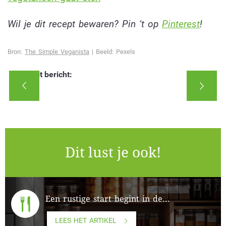
Wil je dit recept bewaren? Pin ‘t op
Pinterest
!
Bron:
The Simple Veganista
| Beeld: Pexels
Deel dit bericht:
Dit lust je ook!
Een rustige start begint in de...
LEES HET ARTIKEL