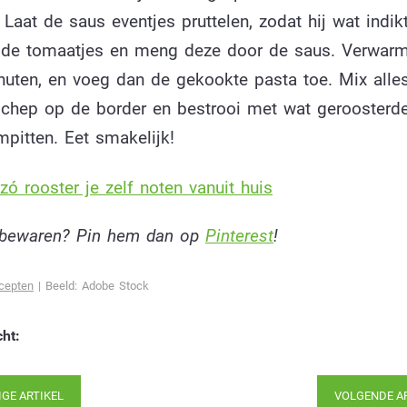
 Laat de saus eventjes pruttelen, zodat hij wat indikt
 de tomaatjes en meng deze door de saus. Verwar
nuten, en voeg dan de gekookte pasta toe. Mix alle
 schep op de border en bestrooi met wat geroosterd
pitten. Eet smakelijk!
zó rooster je zelf noten vanuit huis
t bewaren? Pin hem dan op
Pinterest
!
cepten
| Beeld: Adobe Stock
cht:
IGE ARTIKEL
VOLGENDE A