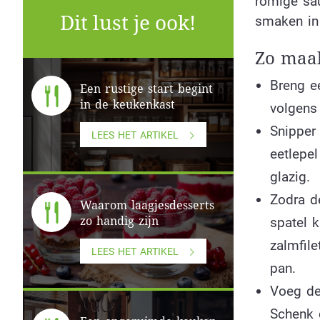
romige sau
Dit lust je ook!
smaken in 
Zo maak
Breng e
Een rustige start begint
in de keukenkast
volgens
Snipper 
LEES HET ARTIKEL
eetlepe
glazig.
Zodra de
Waarom laagjesdesserts
zo handig zijn
spatel k
zalmfile
LEES HET ARTIKEL
pan.
Voeg de
Schenk 