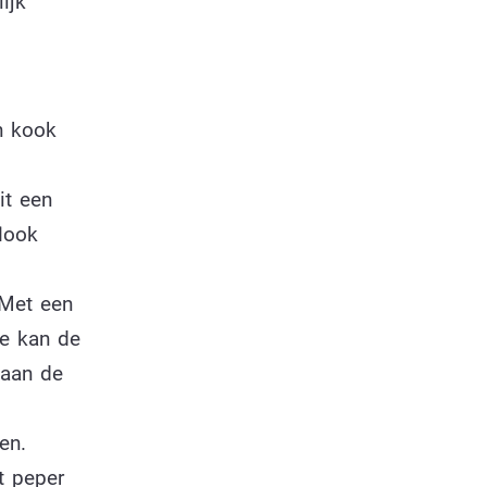
ijk
n kook
it een
look
 Met een
je kan de
 aan de
en.
t peper