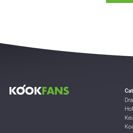
Cat
Dra
Ho
Ke
Koo