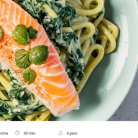
tsma
30 min.
4 pers.