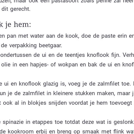
zen, maar ook een pastasoort zoals penne zal heerl
dit gerecht.
 je hem:
en pan met water aan de kook, doe de paste erin e
 de verpakking beetgaar.
ondertussen de ui en de teentjes knoflook fijn. Verh
l olie in een hapjes- of wokpan en bak de ui en knof
 ui en knoflook glazig is, voeg je de zalmfilet toe.
un je de zalmfilet in kleinere stukken maken, maar 
t ook al in blokjes snijden voordat je hem toevoegt
 spinazie in etappes toe totdat deze wat is geslonk
de kookroom erbij en breng op smaak met flink wa