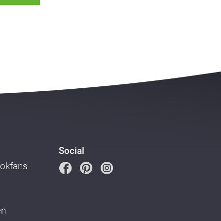
Social
ookfans
en