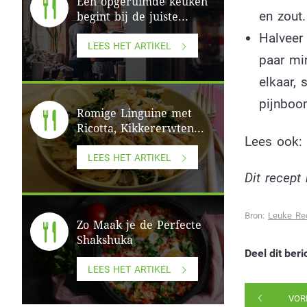
Een opgeruimde keuken
en zout.
begint bij de juiste...
Halveer
LEES HET ARTIKEL
paar mi
elkaar,
pijnboom
Romige Linguine met
Ricotta, Kikkererwten...
Lees ook:
LEES HET ARTIKEL
Dit recep
Bron:
Leuke Re
Zo Maak je de Perfecte
Shakshuka
Deel dit beri
LEES HET ARTIKEL
VOR