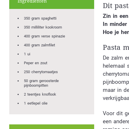
Ingrediënten
Dit pas
Zin in een
350 gram spaghetti
In minder 
350 milliliter kookroom
Hoe je hem
400 gram verse spinazie
400 gram zalmfilet
Pasta m
1 ui
De zalm en
Peper en zout
helemaal 
250 cherrytomaatjes
cherrytom
pijnboompi
50 gram geroosterde
pijnboompitten
maar in de
2 teentjes knoflook
verkrijgbaa
1 eetlepel olie
Voor dit g
een andere