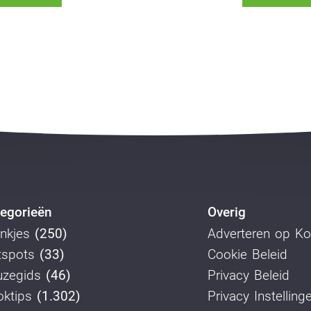
egorieën
Overig
nkjes
(250)
Adverteren op K
tspots
(33)
Cookie Beleid
uzegids
(46)
Privacy Beleid
ktips
(1.302)
Privacy Instelling