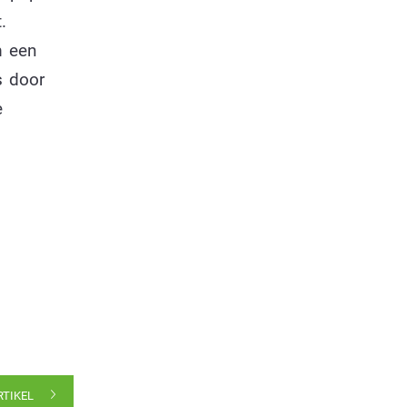
.
m een
s door
e
RTIKEL