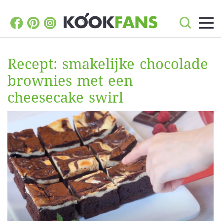
Recept: smakelijke chocolade
brownies met een
cheesecake swirl