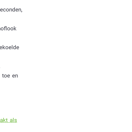
seconden,
noflook
gekoelde
.
 toe en
akt als