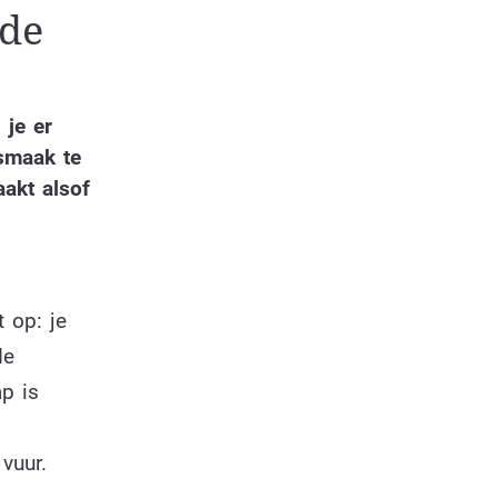
 de
 je er
smaak te
aakt alsof
 op: je
de
ap is
vuur.