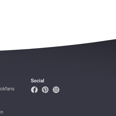
Social
ookfans
en