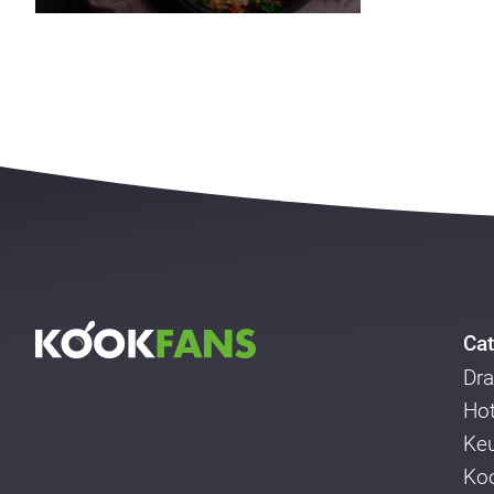
Cat
Dra
Ho
Ke
Koo