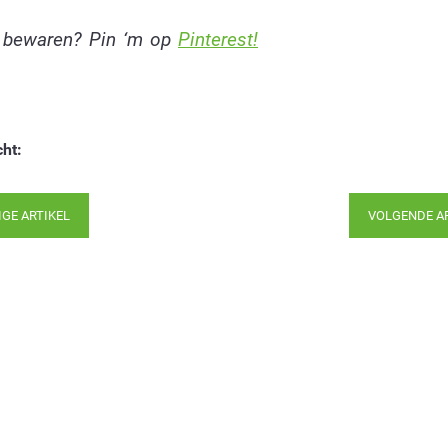
t bewaren? Pin ‘m op
Pinterest!
cht:
IGE ARTIKEL
VOLGENDE A