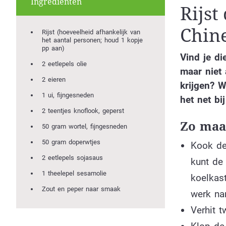
Ingrediënten
Rijst
Chin
Rijst (hoeveelheid afhankelijk van
het aantal personen; houd 1 kopje
pp aan)
Vind je di
2 eetlepels olie
maar niet
2 eieren
krijgen? W
1 ui, fijngesneden
het net bi
2 teentjes knoflook, geperst
Zo maak
50 gram wortel, fijngesneden
50 gram doperwtjes
Kook de 
2 eetlepels sojasaus
kunt de
1 theelepel sesamolie
koelkast
Zout en peper naar smaak
werk nam
Verhit 