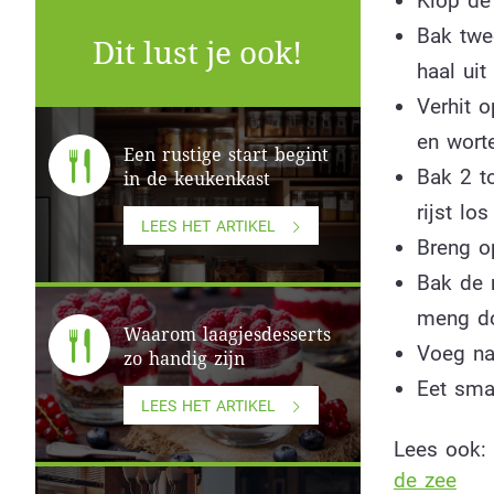
Klop de 
Bak twe
Dit lust je ook!
haal uit
Verhit o
en worte
Een rustige start begint
Bak 2 t
in de keukenkast
rijst lo
LEES HET ARTIKEL
Breng o
Bak de 
meng do
Waarom laagjesdesserts
Voeg na
zo handig zijn
Eet smak
LEES HET ARTIKEL
Lees ook:
de zee