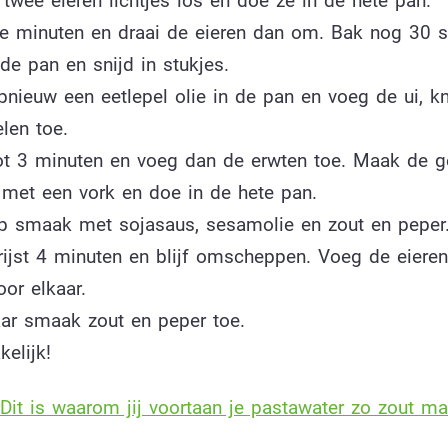
twee eieren lichtjes los en doe ze in de hete pan.
e minuten en draai de eieren dan om. Bak nog 30 
 de pan en snijd in stukjes.
pnieuw een eetlepel olie in de pan en voeg de ui, k
len toe.
ot 3 minuten en voeg dan de erwten toe. Maak de 
s met een vork en doe in de hete pan.
p smaak met sojasaus, sesamolie en zout en peper
rijst 4 minuten en blijf omscheppen. Voeg de eieren
or elkaar.
ar smaak zout en peper toe.
elijk!
Dit is waarom jij voortaan je pastawater zo zout ma