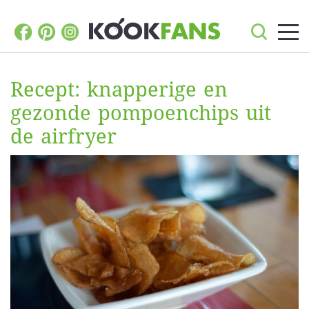
Recept: knapperige en
gezonde pompoenchips uit
de airfryer