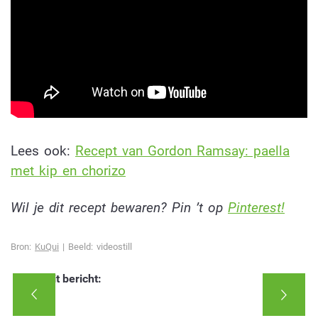
Lees ook:
Recept van Gordon Ramsay: paella
met kip en chorizo
Wil je dit recept bewaren? Pin ’t op
Pinterest!
Bron:
KuQui
| Beeld: videostill
Deel dit bericht: