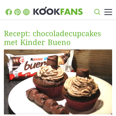
Recept: chocoladecupcakes
met Kinder Bueno