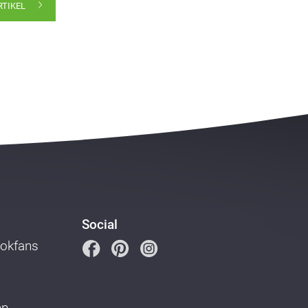
RTIKEL
Social
ookfans
en