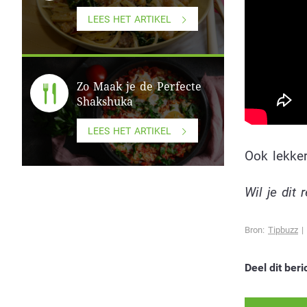
LEES HET ARTIKEL
Zo Maak je de Perfecte
Shakshuka
LEES HET ARTIKEL
Ook lekke
Wil je dit
Bron:
Tipbuzz
| 
Deel dit beri