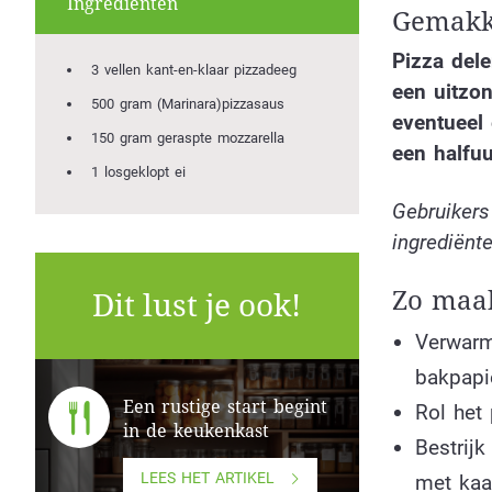
Ingrediënten
Gemakke
Pizza dele
3 vellen kant-en-klaar pizzadeeg
een uitzon
500 gram (Marinara)pizzasaus
eventueel 
150 gram geraspte mozzarella
een halfu
1 losgeklopt ei
Gebruikers
ingrediënte
Zo maak
Dit lust je ook!
Verwarm
bakpapi
Een rustige start begint
Rol het 
in de keukenkast
Bestrijk
LEES HET ARTIKEL
met kaa