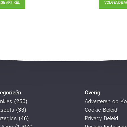
IGE ARTIKEL
VOLGENDE A
egorieën
Overig
nkjes
(250)
Adverteren op K
tspots
(33)
Cookie Beleid
uzegids
(46)
Privacy Beleid
ktips
(1.302)
Privacy Instelling