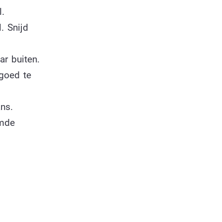
.
. Snijd
ar buiten.
 goed te
ns.
rmde