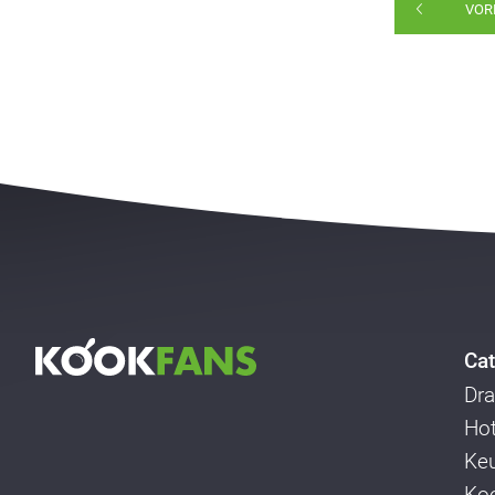
VOR
Cat
Dra
Ho
Ke
Koo