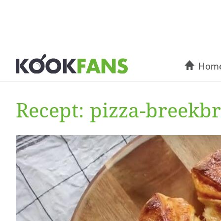
Hom
Recept: pizza-breekb