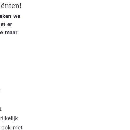
iënten!
maken we
et er
je maar
t
t.
ijkelijk
g ook met