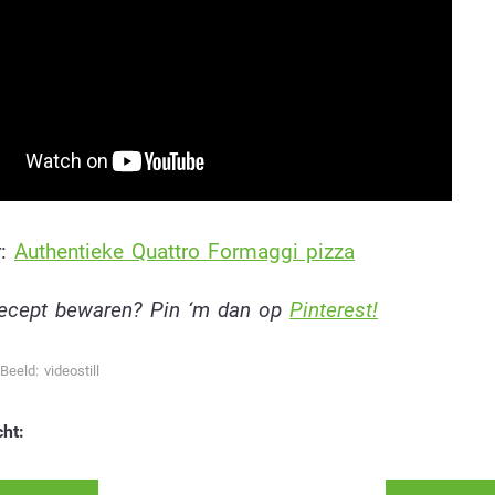
r:
Authentieke Quattro Formaggi pizza
 recept bewaren? Pin ‘m dan op
Pinterest!
Beeld: videostill
cht: