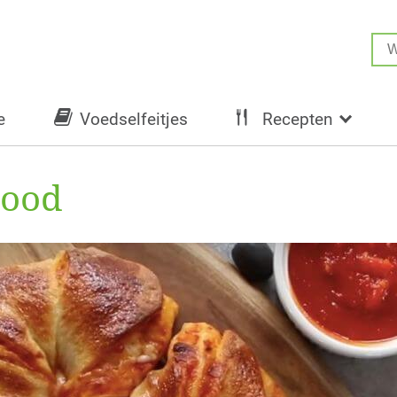
e
Voedselfeitjes
Recepten
rood