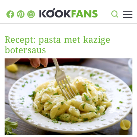
Recept: pasta met kazige
botersaus