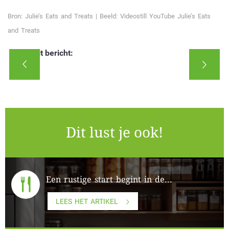
Bron: Julie’s Eats and Treats | Beeld: Videostill YouTube Julie’s Eats
and Treats
Deel dit bericht:
Dit lust je ook!
Een rustige start begint in de...
LEES HET ARTIKEL